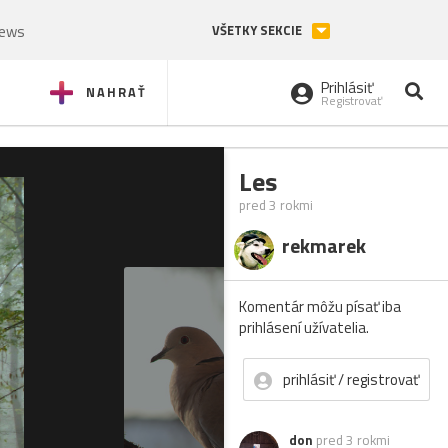
News
VŠETKY SEKCIE
Prihlásiť
NAHRAŤ
Registrovať
Les
pred 3 rokmi
rekmarek
Komentár môžu písať iba
prihlásení užívatelia.
prihlásiť / registrovať
don
pred 3 rokmi