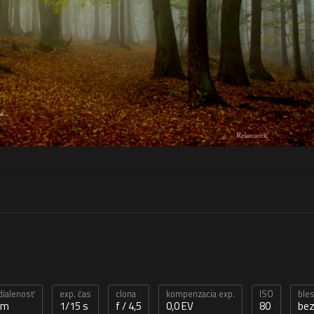
dialenosť
exp. čas
clona
kompenzacia exp.
ISO
ble
mm
1/15 s
f / 4,5
0,0 EV
80
bez