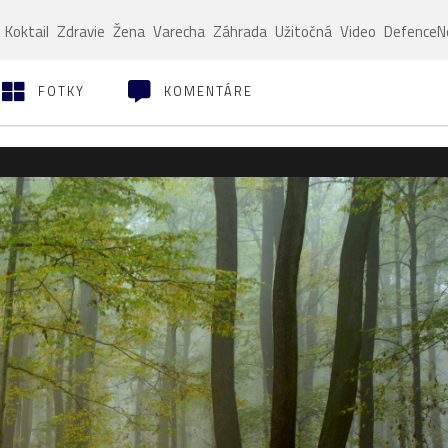
Koktail
Zdravie
Žena
Varecha
Záhrada
Užitočná
Video
Defence
FOTKY
KOMENTÁRE