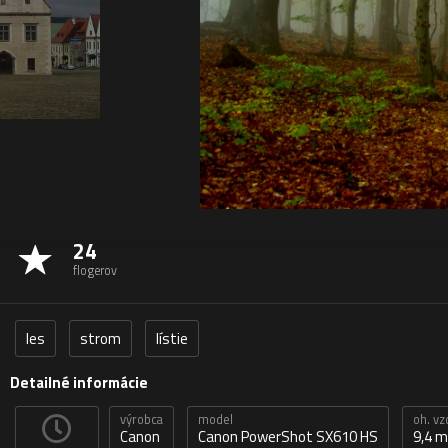
24
flogerov
les
strom
lístie
Detailné informácie
výrobca
model
oh. vz
Canon
Canon PowerShot SX610 HS
9,4 