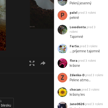
Pekný jesenný
P
palol
pred 3 rokmi
pekné
Loxodonta
pred 3
rokmi
Tajomné
FerSa
pred 3 rokmi
... príjemne tajomné
flora
pred 3 rokmi
krásne
Z
Zdenka-D
pred 3 rokmi
Pekne atmo...
chocan
pred 3 rokmi
krásny les
sk
Jano0626
pred 3 rokmi
 blesku