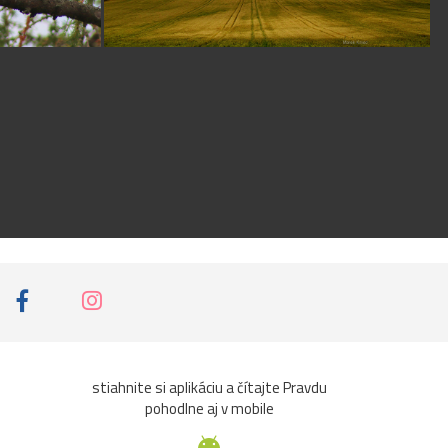
stiahnite si aplikáciu a čítajte Pravdu
pohodlne aj v mobile