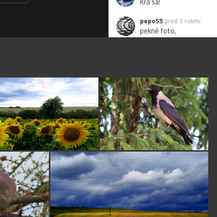
Kra'sa!
pepo55
pred 3 rokmi
pekné foto,
T.e.j.o
pred 3 rokmi
páči sa mi. tie 3
stromy - fajn
vyvážená kompozícia