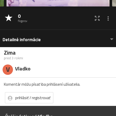
0
flogerov
Detailné informácie
Zima
pred 3 rokmi
V
Vladko
Komentár môžu písať iba prihlásení užívatelia.
prihlásiť / registrovať