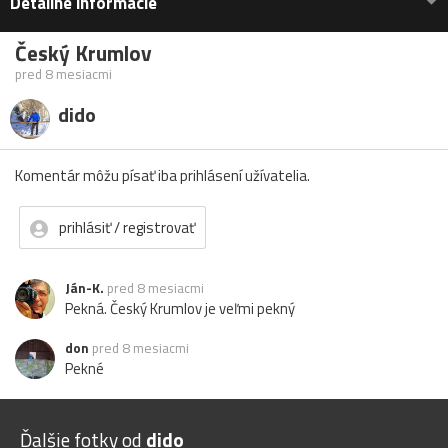
Detailné informácie
Český Krumlov
pred 8 mesiacmi
dido
Komentár môžu písať iba prihlásení užívatelia.
prihlásiť / registrovať
Ján-K.
pred 8 mesiacmi
Pekná. Český Krumlov je veľmi pekný
don
pred 8 mesiacmi
Pekné
Ďalšie fotky od
dido