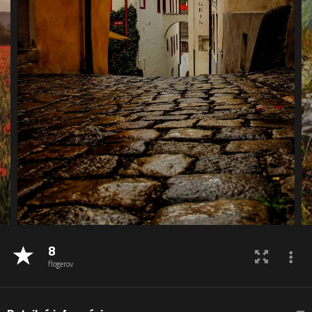
8
flogerov