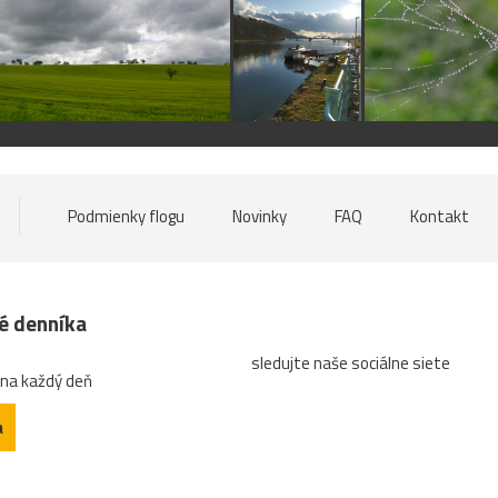
Podmienky flogu
Novinky
FAQ
Kontakt
né denníka
sledujte naše sociálne siete
 na každý deň
a