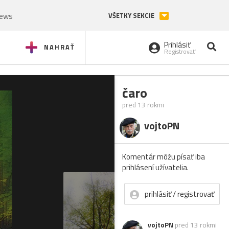
News
VŠETKY SEKCIE
Prihlásiť
NAHRAŤ
Registrovať
čaro
pred 13 rokmi
vojtoPN
Komentár môžu písať iba
prihlásení užívatelia.
prihlásiť / registrovať
vojtoPN
pred 13 rokmi