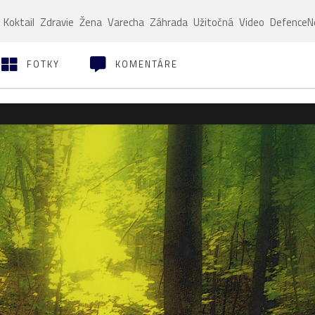
Koktail
Zdravie
Žena
Varecha
Záhrada
Užitočná
Video
Defence
FOTKY
KOMENTÁRE