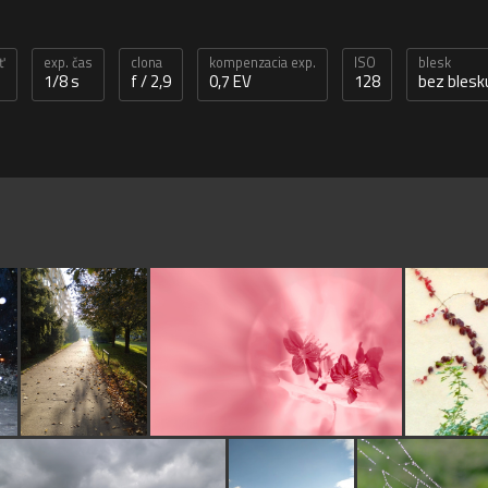
ť
exp. čas
clona
kompenzacia exp.
ISO
blesk
1/8 s
f / 2,9
0,7 EV
128
bez blesk