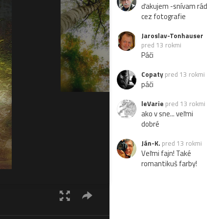
ďakujem -snívam rád
cez fotografie
Jaroslav-Tonhauser
pred 13 rokmi
Páči
Copaty
pred 13 rokmi
páči
leVarie
pred 13 rokmi
ako v sne... veľmi
dobré
Ján-K.
pred 13 rokmi
Veľmi fajn! Také
romantikuš farby!