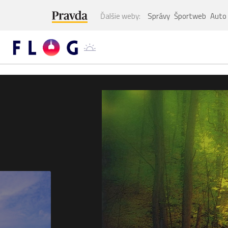
Ďalšie weby:
Správy
Športweb
Auto