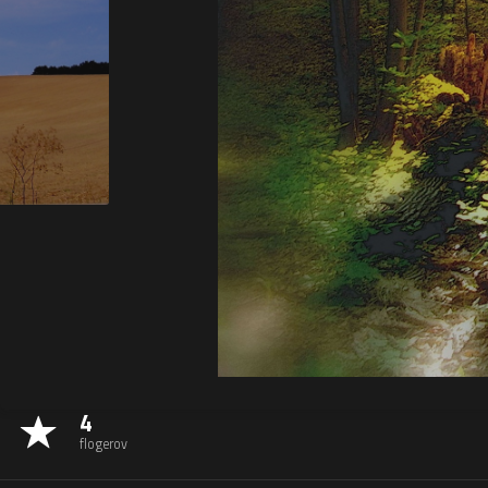
4
flogerov