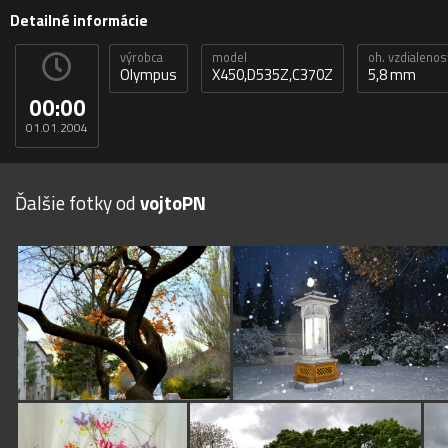
Detailné informácie
výrobca
model
oh. vzdialenos
Olympus
X450,D535Z,C370Z
5,8 mm
00:00
01.01.2004
Ďalšie fotky od
vojtoPN