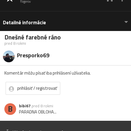
flogerov
Detailné informácie
Dnešné farebné ráno
pred 8 rokmi
Presporko69
Komentár môžu písať iba prihlásení užívatelia.
prihlásiť / registrovať
B
bibi67
pred 8 rokmi
PARADNA OBLOHA...