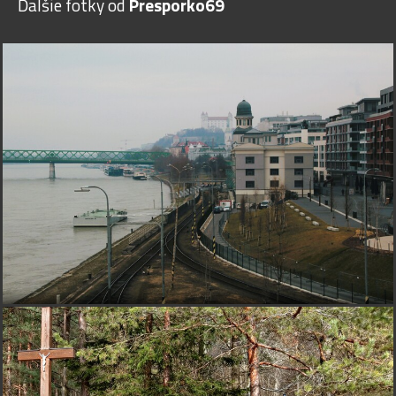
Ďalšie fotky od
Presporko69