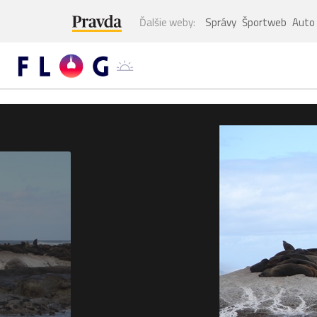
Ďalšie weby:
Správy
Športweb
Auto