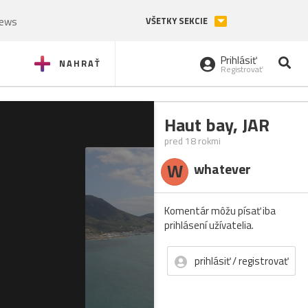
News
VŠETKY SEKCIE
Prihlásiť
NAHRAŤ
Registrovať
Haut bay, JAR
pred 18 rokmi
W
whatever
Komentár môžu písať iba
prihlásení užívatelia.
prihlásiť / registrovať