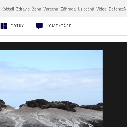
Koktail
Zdravie
Žena
Varecha
Záhrada
Užitočná
Video
Defence
FOTKY
KOMENTÁRE