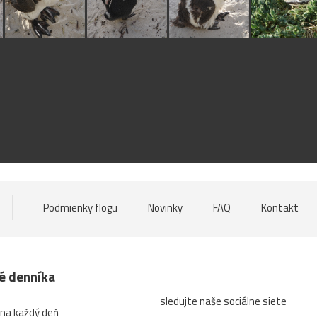
Podmienky flogu
Novinky
FAQ
Kontakt
né denníka
sledujte naše sociálne siete
 na každý deň