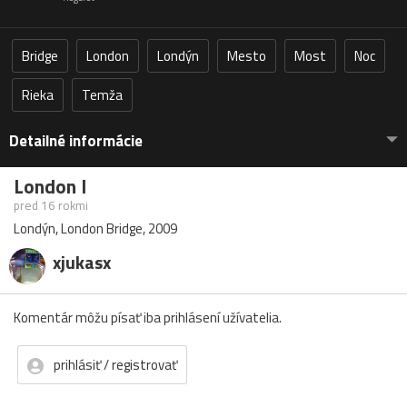
Bridge
London
Londýn
Mesto
Most
Noc
Rieka
Temža
Detailné informácie
London I
pred 16 rokmi
Londýn, London Bridge, 2009
xjukasx
Komentár môžu písať iba prihlásení užívatelia.
prihlásiť / registrovať