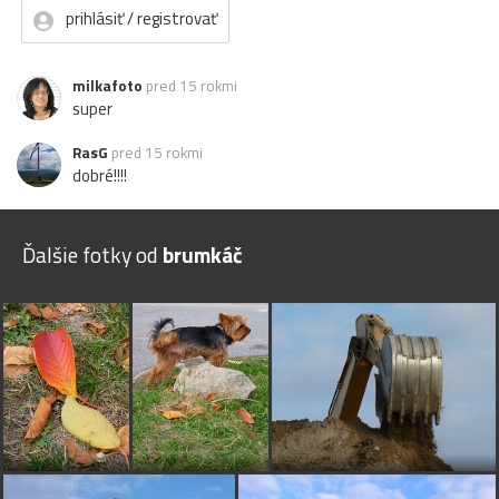
prihlásiť / registrovať
milkafoto
pred 15 rokmi
super
RasG
pred 15 rokmi
dobré!!!!
Ďalšie fotky od
brumkáč