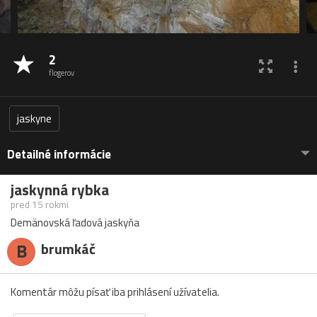
2
flogerov
jaskyne
Detailné informácie
jaskynná rybka
pred 15 rokmi
Demänovská ľadová jaskyňa
B
brumkáč
Komentár môžu písať iba prihlásení užívatelia.