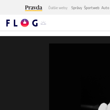
Ďalšie weby:
Správy
Športweb
Auto