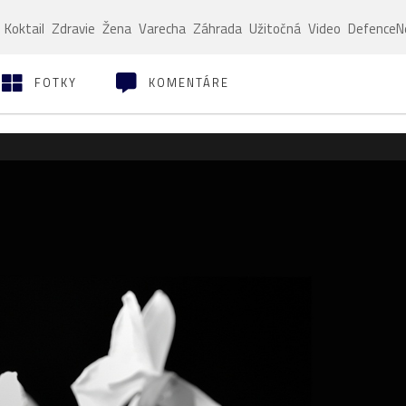
Koktail
Zdravie
Žena
Varecha
Záhrada
Užitočná
Video
Defence
FOTKY
KOMENTÁRE