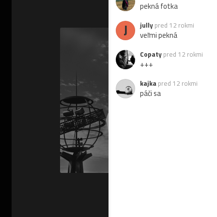
pekná fotka
J
jully
pred 12 rokmi
veľmi pekná
Copaty
pred 12 rokmi
+++
kajka
pred 12 rokmi
páči sa