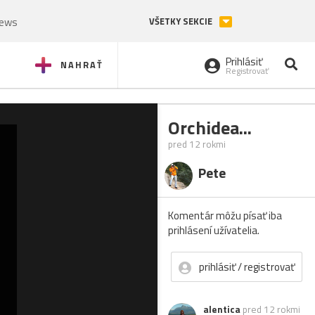
News
VŠETKY SEKCIE
Prihlásiť
NAHRAŤ
Registrovať
Orchidea...
pred 12 rokmi
Pete
Komentár môžu písať iba
prihlásení užívatelia.
prihlásiť / registrovať
alentica
pred 12 rokmi