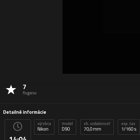
7
flogerov
Detailné informácie
výrobca
model
oh. vzdialenosť
exp. čas
Nikon
D90
70,0 mm
1/160 s
14:04