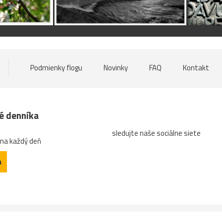
Podmienky flogu
Novinky
FAQ
Kontakt
né denníka
sledujte naše sociálne siete
 na každý deň
a