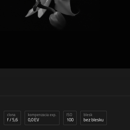
clona
kompenzacia exp.
ISO
blesk
f / 5,6
0,0 EV
100
bez blesku