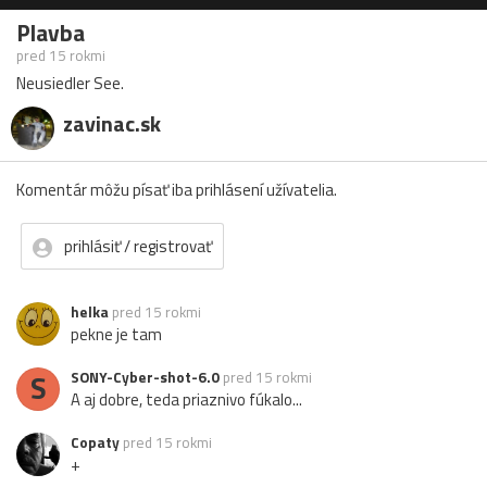
Plavba
pred 15 rokmi
Neusiedler See.
zavinac.sk
Komentár môžu písať iba prihlásení užívatelia.
prihlásiť / registrovať
helka
pred 15 rokmi
pekne je tam
S
SONY-Cyber-shot-6.0
pred 15 rokmi
A aj dobre, teda priaznivo fúkalo...
Copaty
pred 15 rokmi
+