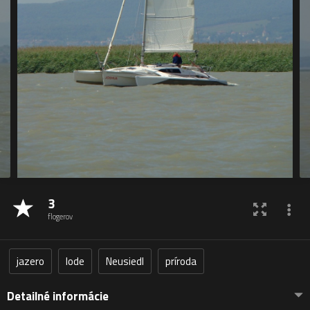
3
flogerov
jazero
lode
Neusiedl
príroda
Detailné informácie