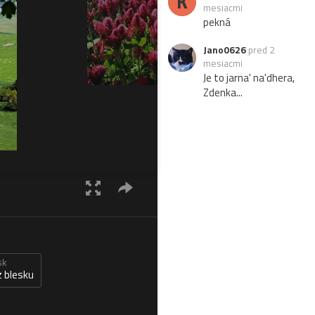
K
mesiacmi
pekná
Jano0626
pred 2
mesiacmi
Je to jarna' na'dhera,
Zdenka...
sk
 blesku