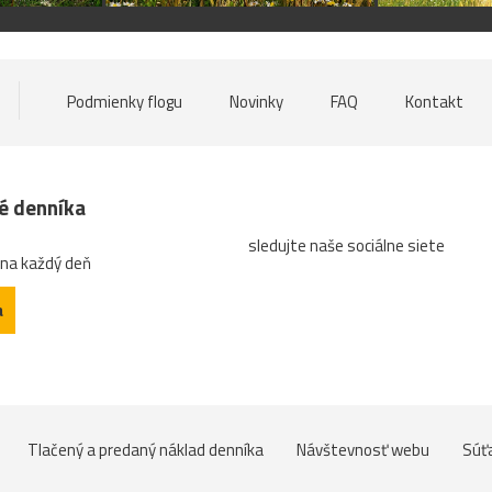
Podmienky flogu
Novinky
FAQ
Kontakt
né denníka
sledujte naše sociálne siete
 na každý deň
a
Tlačený a predaný náklad denníka
Návštevnosť webu
Súť