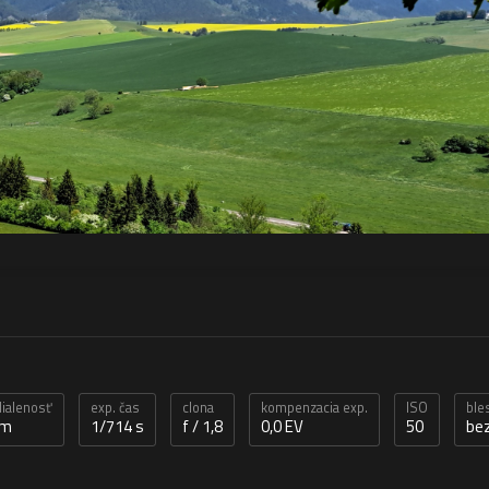
dialenosť
exp. čas
clona
kompenzacia exp.
ISO
ble
mm
1/714 s
f / 1,8
0,0 EV
50
bez