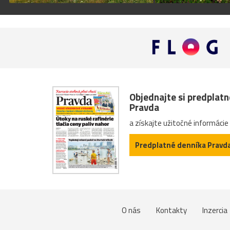
Objednajte si predplat
Pravda
a získajte užitočné informácie
Predplatné denníka Pravd
O nás
Kontakty
Inzercia