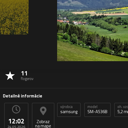
11
flogerov
Detailné informácie
výrobca
model
oh. vz
samsung
SM-A536B
5,2 
12:02
Zobraz
na mape
24.05.2026