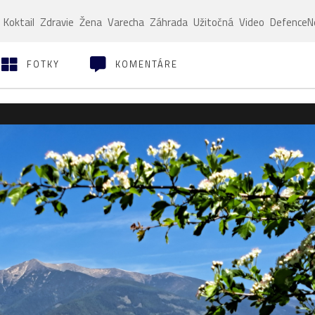
Koktail
Zdravie
Žena
Varecha
Záhrada
Užitočná
Video
Defence
FOTKY
KOMENTÁRE