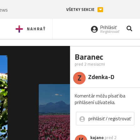
News
VŠETKY SEKCIE
Prihlásiť
NAHRAŤ
Registrovať
Baranec
pred 2 mesiacmi
Z
Zdenka-D
Komentár môžu písať iba
prihlásení užívatelia.
prihlásiť / registrovať
kajano
pred 2