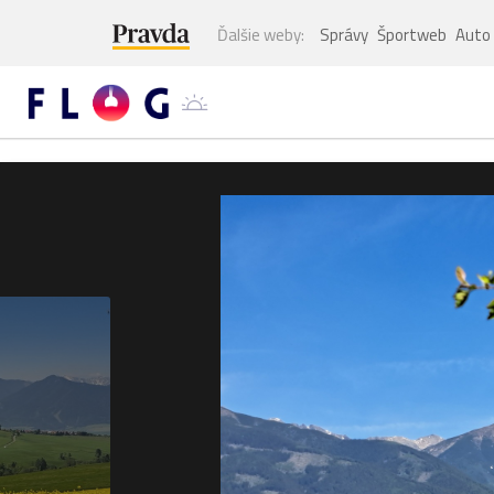
Ďalšie weby:
Správy
Športweb
Auto