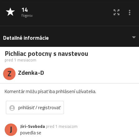
14
flogerov
Detailné informácie
Pichliac potocny s navstevou
pred 1 mesiacom
Z
Zdenka-D
Komentár môžu písať iba prihlásení užívatelia.
prihlásiť / registrovať
J
Jiri-Svoboda
pred 1 mesiacom
povedla se