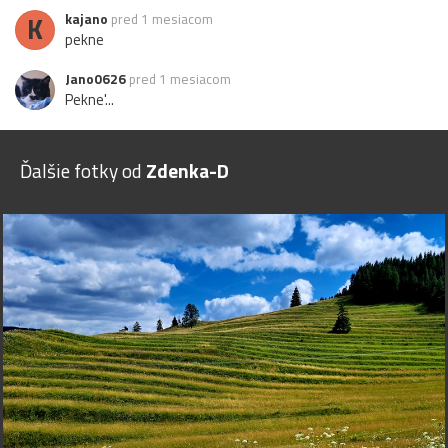
K
kajano
pred 1 mesiacom
pekne
Jano0626
pred 1 mesiacom
Pekne'...
Ďalšie fotky od
Zdenka-D