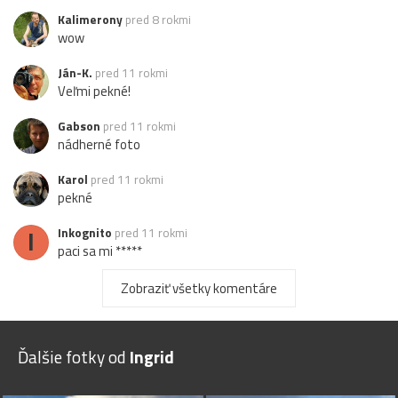
Kalimerony
pred 8 rokmi
wow
Ján-K.
pred 11 rokmi
Veľmi pekné!
Gabson
pred 11 rokmi
nádherné foto
Karol
pred 11 rokmi
pekné
I
Inkognito
pred 11 rokmi
paci sa mi *****
pepo55
pred 11 rokmi
Zobraziť všetky komentáre
pekne
C
Chaine
pred 11 rokmi
Ďalšie fotky od
Ingrid
podarené :)
silvia.kordosova
pred 11 rokmi