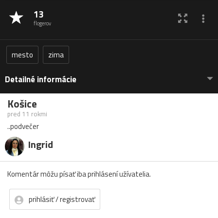
13
flogerov
mesto
zima
Detailné informácie
Košice
pred 11 rokmi
..podvečer
Ingrid
Komentár môžu písať iba prihlásení užívatelia.
prihlásiť / registrovať