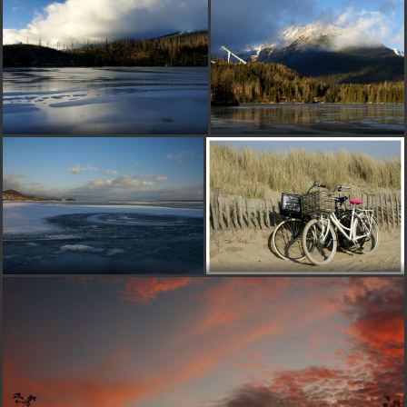
príjemné foto
J
jully
pred 11 rokmi
pekné
alentica
pred 11 rokmi
páči sa mi, ako záber z nejakého filmu
lubi
pred 11 rokmi
páči sa mi
P
petokato
pred 11 rokmi
veľmi príjemnú farebnú tonalitu to má
duzo
pred 11 rokmi
Páči sa nám.
Kosticka
pred 11 rokmi
velmi pekné