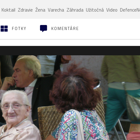
Koktail
Zdravie
Žena
Varecha
Záhrada
Užitočná
Video
Defence
FOTKY
KOMENTÁRE