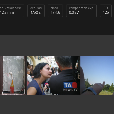
oh. vzdialenosť
exp. čas
clona
kompenzacia exp.
ISO
12,3 mm
1/50 s
f / 4,6
0,0 EV
125