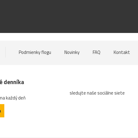
Podmienky flogu
Novinky
FAQ
Kontakt
né denníka
sledujte naše sociálne siete
 na každý deň
a