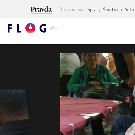
Ďalšie weby:
Správy
Športweb
Auto