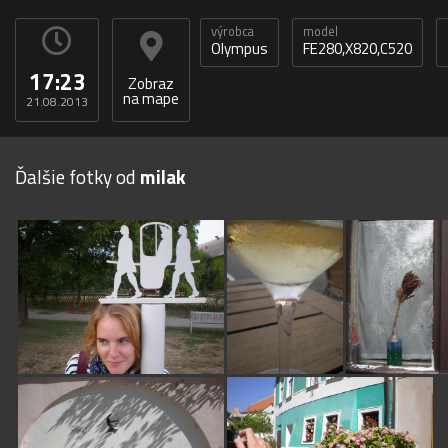
výrobca
model
Olympus
FE280,X820,C520
17:23
Zobraz
na mape
21.08.2013
Ďalšie fotky od
milak