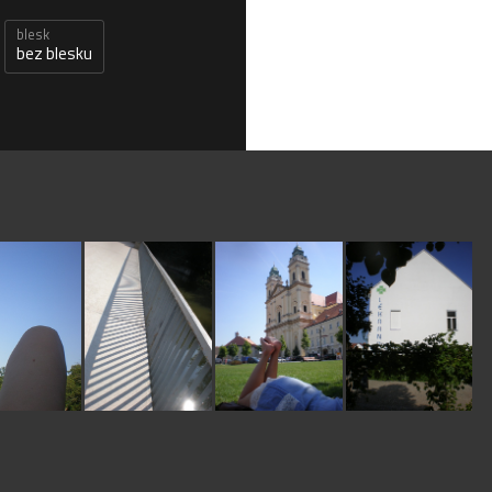
blesk
bez blesku