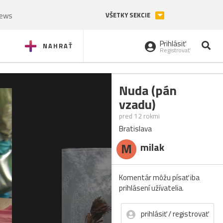
News
VŠETKY SEKCIE
Prihlásiť
NAHRAŤ
Registrovať
Nuda (pán
vzadu)
pred 12 rokmi
Bratislava
M
milak
Komentár môžu písať iba
prihlásení užívatelia.
prihlásiť / registrovať