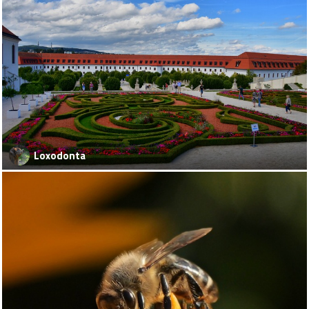
Loxodonta