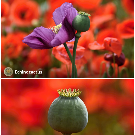
Echinocactus