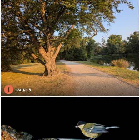
I
Ivana-S