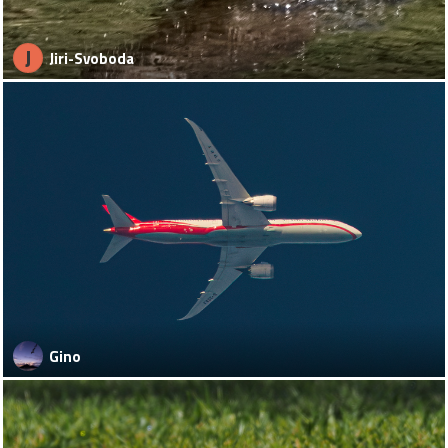
J
Jiri-Svoboda
Gino