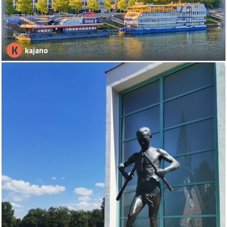
K
kajano