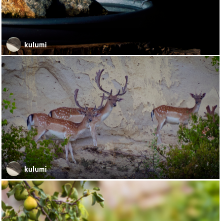
kulumi
kulumi