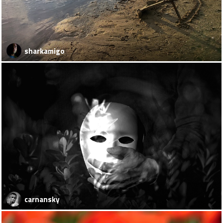
sharkamigo
carnansky