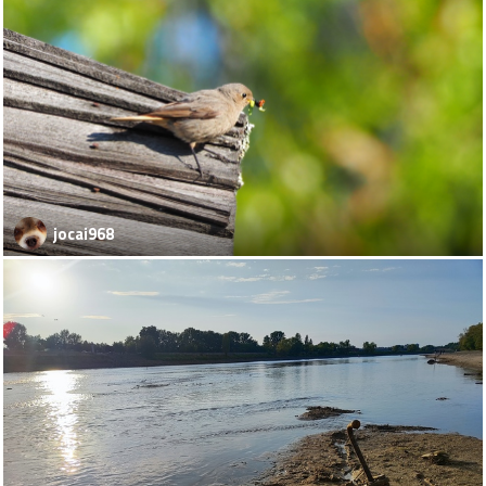
jocai968