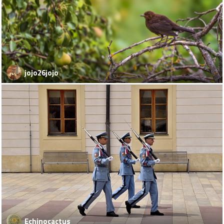
jojo26jojo
Echinocactus