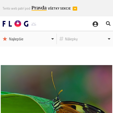
Tento web patrí pod
VŠETKY SEKCIE
Najlepšie
Nálepky