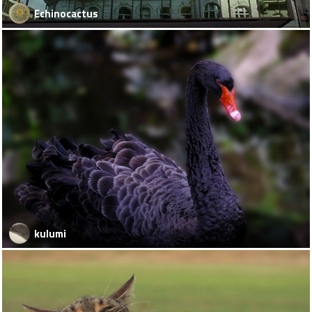
Echinocactus
kulumi