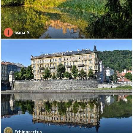
I
Ivana-S
Echinocactus