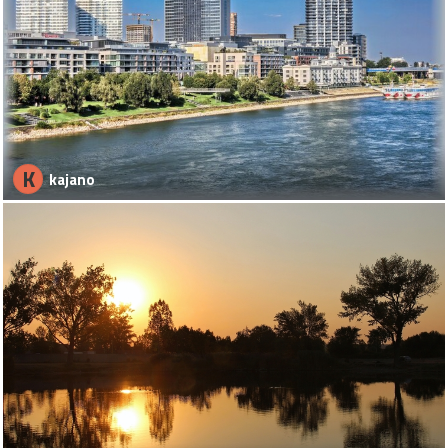
K
kajano