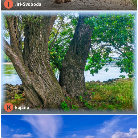
J
Jiri-Svoboda
K
kajano