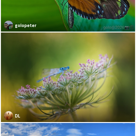
golopeter
DL