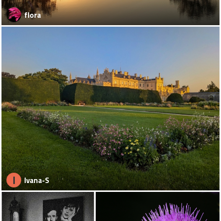
flora
I
Ivana-S