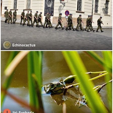
Echinocactus
J
Jiri-Svoboda