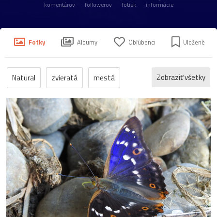
komentárov
followerov
fotiek
informácie
Fotky
Albumy
Obľúbenci
Uložené
Zobraziť všetky
Natural
zvieratá
mestá
príroda
kvety
šport
rastliny
technika
hokej
matural
hrady
kuriozity
Súťaž2008Chlapec
Súťaž2008Mesto
jeseň
deti
dostihy
ľudia
ostrava
Súťaž2008Hory
zoo
antural
det
natura
nyturyl
Súťaž2008Voda