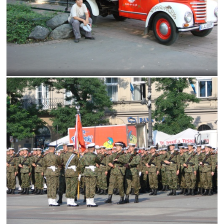
antural
det
natura
nyturyl
Súťaž2008Voda