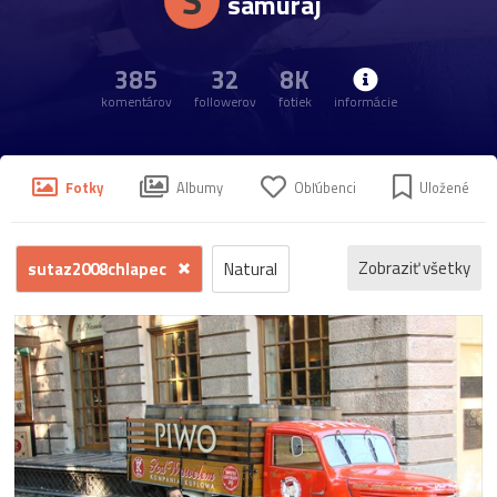
S
samuraj
385
32
8K
komentárov
followerov
fotiek
informácie
Fotky
Albumy
Obľúbenci
Uložené
Zobraziť všetky
sutaz2008chlapec
Natural
zvieratá
mestá
príroda
kvety
šport
rastliny
technika
hokej
matural
hrady
kuriozity
Súťaž2008Mesto
jeseň
deti
dostihy
ľudia
ostrava
Súťaž2008Hory
zoo