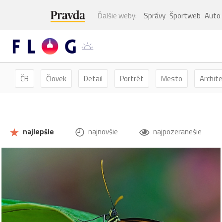
Ďalšie weby:
Správy
Športweb
Auto
ČB
Človek
Detail
Portrét
Mesto
Archit
Kvety
Kvet
Zátišie
Zvieratá
Hmyz
Mot
najlepšie
najnovšie
najpozeranešie