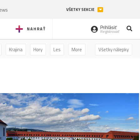
News
VŠETKY SEKCIE
Prihlásiť
NAHRAŤ
Registrovať
Krajina
Hory
Les
More
Všetky nálepky