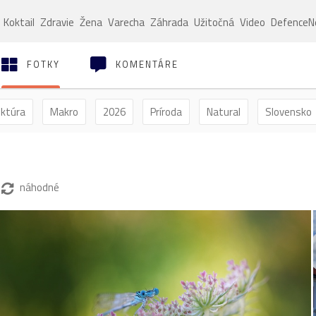
Koktail
Zdravie
Žena
Varecha
Záhrada
Užitočná
Video
Defence
FOTKY
KOMENTÁRE
ektúra
Makro
2026
Príroda
Natural
Slovensko
ýľ
Vtáctvo
Jar
Leto
Jeseň
Zima
náhodné