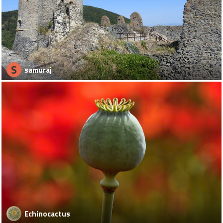
S
samuraj
Echinocactus