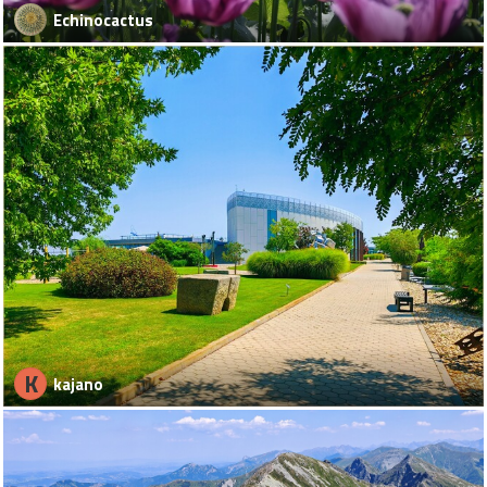
Echinocactus
K
kajano