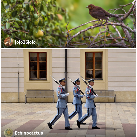
jojo26jojo
Echinocactus