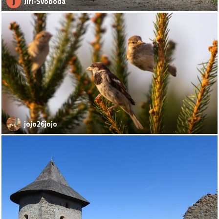
J
Jiri-Svoboda
jojo26jojo