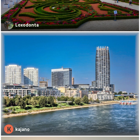
Loxodonta
K
kajano