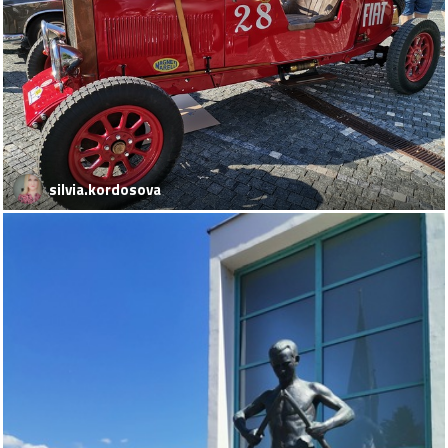
silvia.kordosova