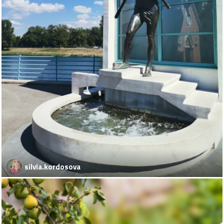
silvia.kordosova