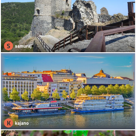
S
samuraj
K
kajano