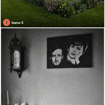
I
Ivana-S