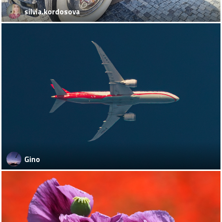
silvia.kordosova
Gino