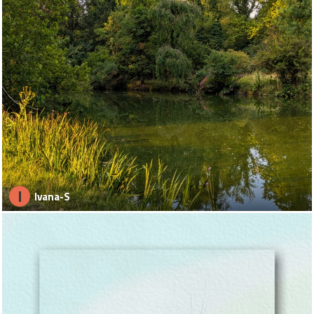
I
Ivana-S