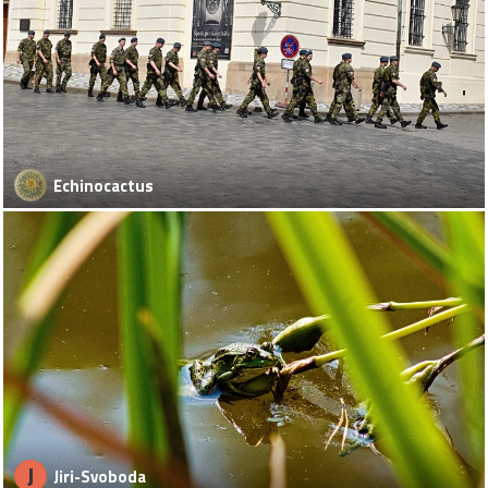
Echinocactus
J
Jiri-Svoboda