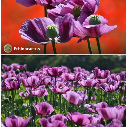
Echinocactus