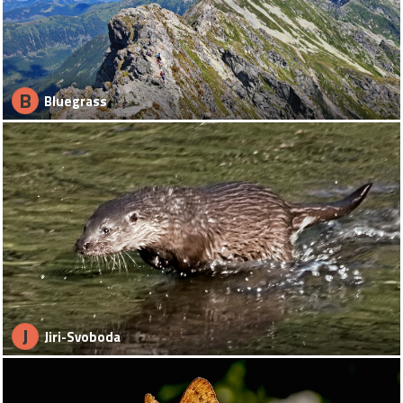
B
Bluegrass
J
Jiri-Svoboda