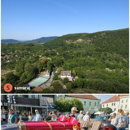
S
samuraj