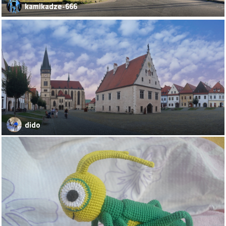
kamikadze-666
dido