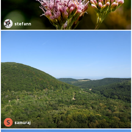
stefann
S
samuraj