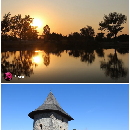
flora