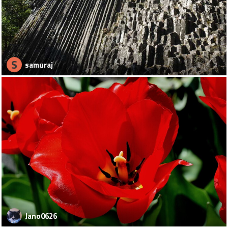
S
samuraj
Jano0626