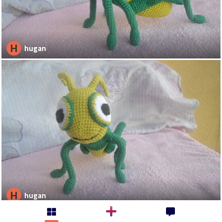
H
hugan
H
hugan