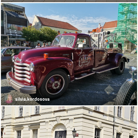
silvia.kordosova