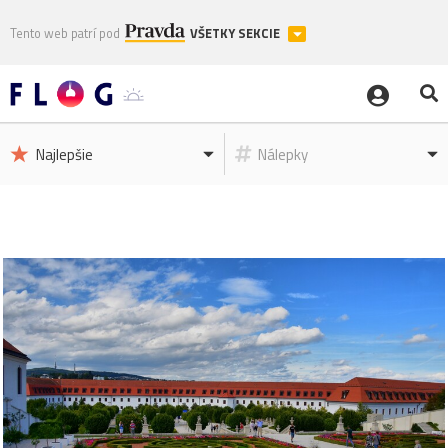
Tento web patrí pod
VŠETKY SEKCIE
Najlepšie
Nálepky