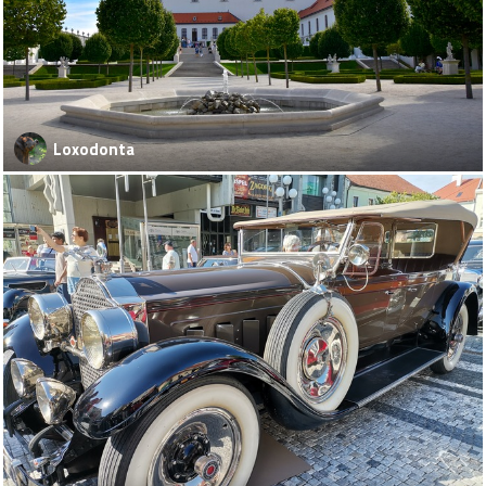
Loxodonta