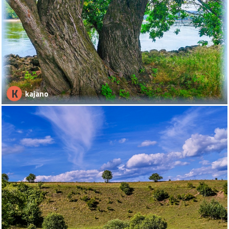
K
kajano