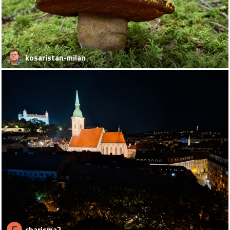
kosaristan-milan
C
charisma2