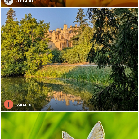
stefann
I
Ivana-S