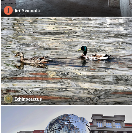
J
Jiri-Svoboda
Echinocactus