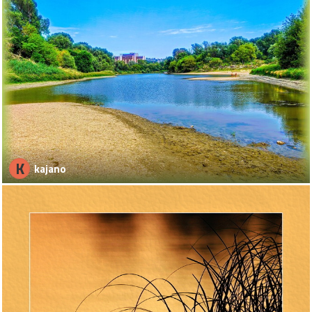
K
kajano