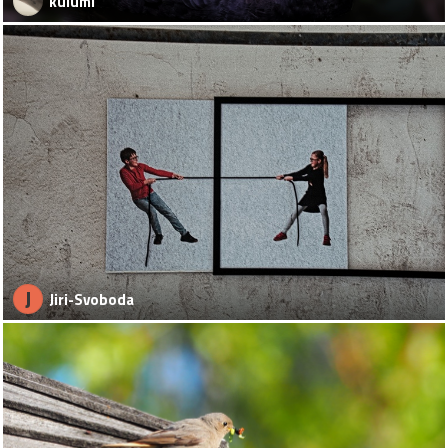
kulumi
J
Jiri-Svoboda