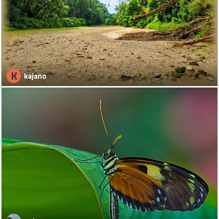
K
kajano