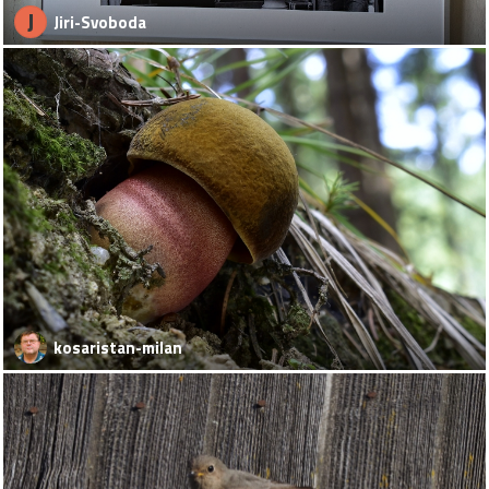
J
Jiri-Svoboda
kosaristan-milan