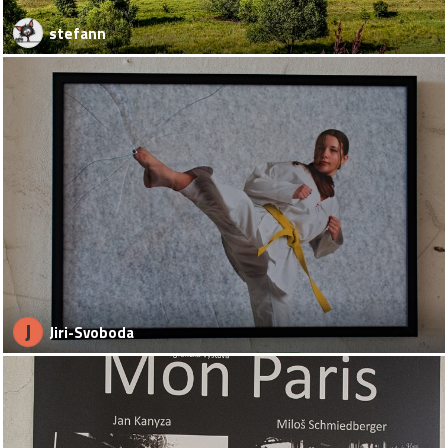
stefann
J
Jiri-Svoboda