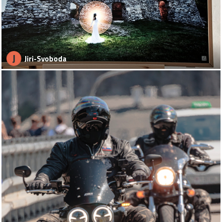
J
Jiri-Svoboda