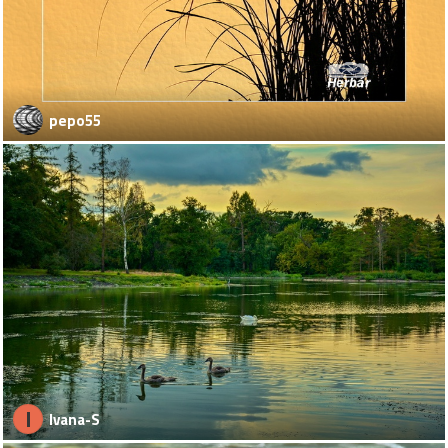
pepo55
I
Ivana-S