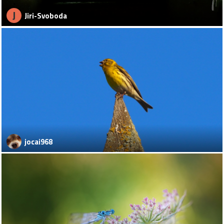
J
Jiri-Svoboda
jocai968