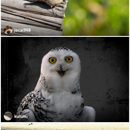
jocai968
kulumi