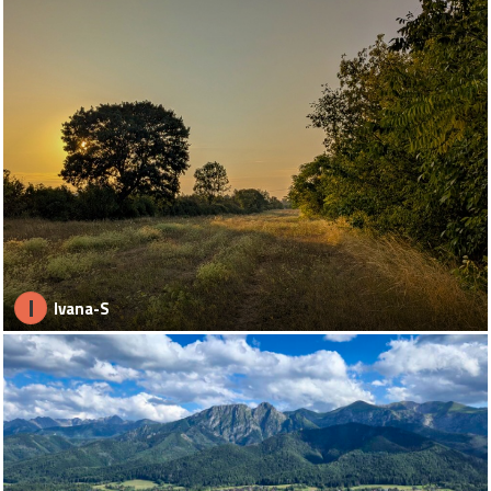
I
Ivana-S