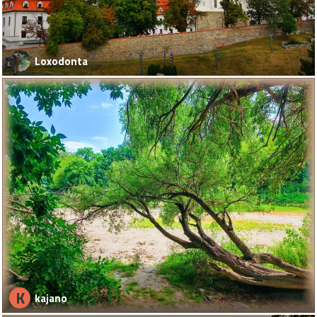
Loxodonta
K
kajano