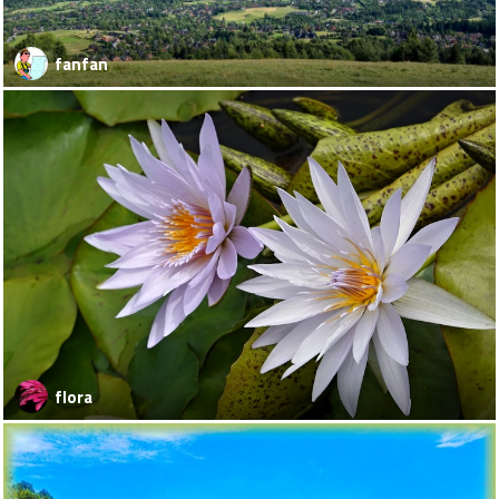
fanfan
flora