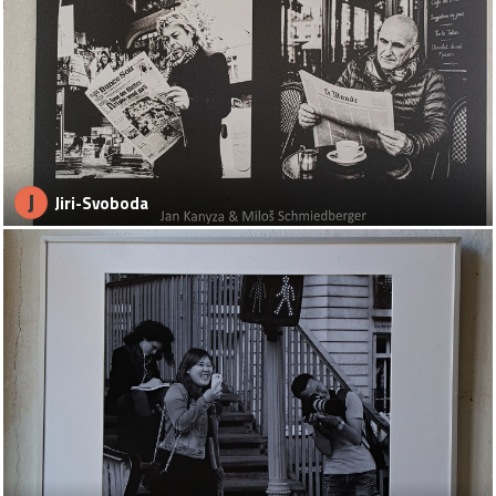
J
Jiri-Svoboda