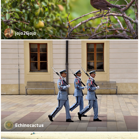
jojo26jojo
Echinocactus