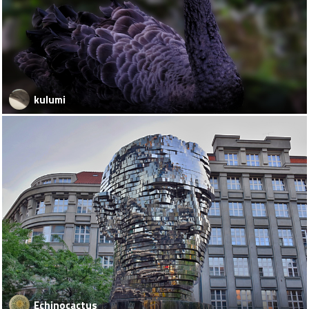
kulumi
Echinocactus