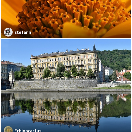
stefann
Echinocactus