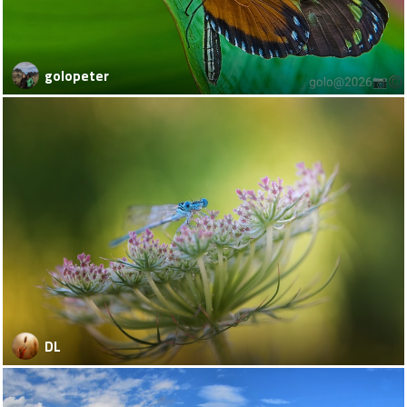
golopeter
DL