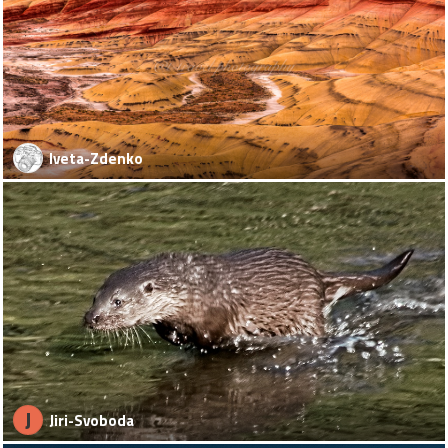
Iveta-Zdenko
J
Jiri-Svoboda