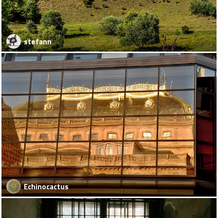
stefann
Echinocactus