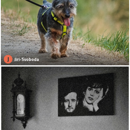
J
Jiri-Svoboda