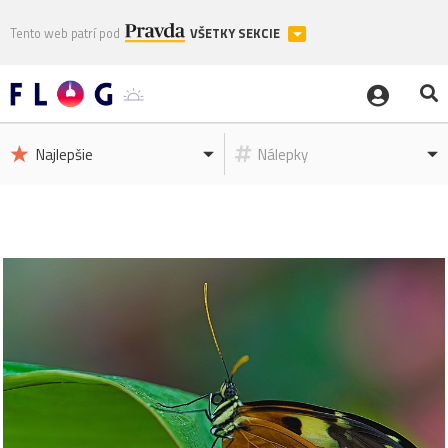
Tento web patrí pod
VŠETKY SEKCIE
Najlepšie
Nálepky