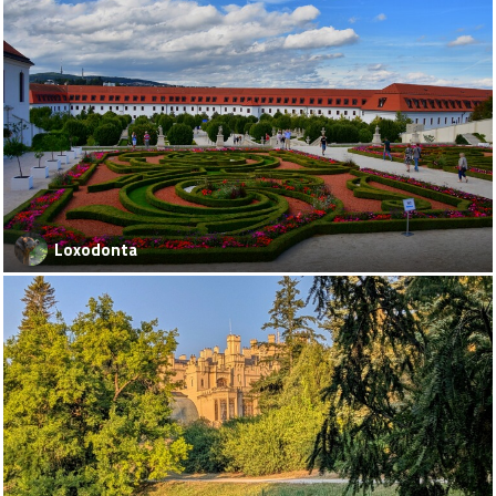
Loxodonta