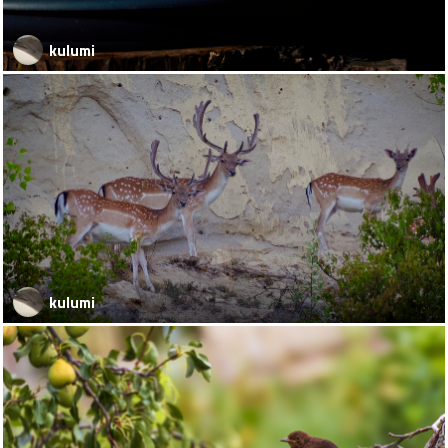
kulumi
kulumi