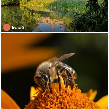
I
Ivana-S