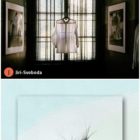
J
Jiri-Svoboda