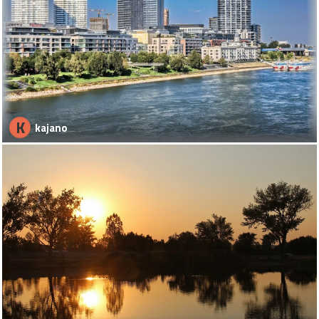
K
kajano