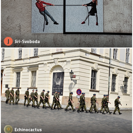
J
Jiri-Svoboda
Echinocactus