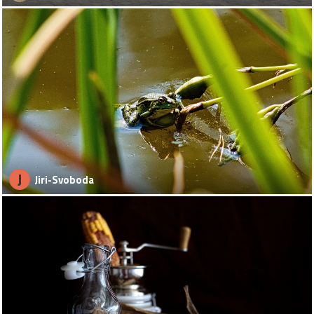
J
Jiri-Svoboda