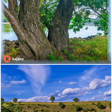
K
kajano