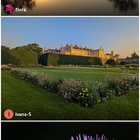
flora
I
Ivana-S