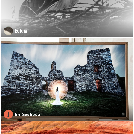
kulumi
J
Jiri-Svoboda