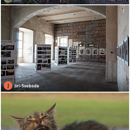
J
Jiri-Svoboda