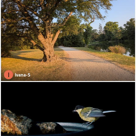
I
Ivana-S