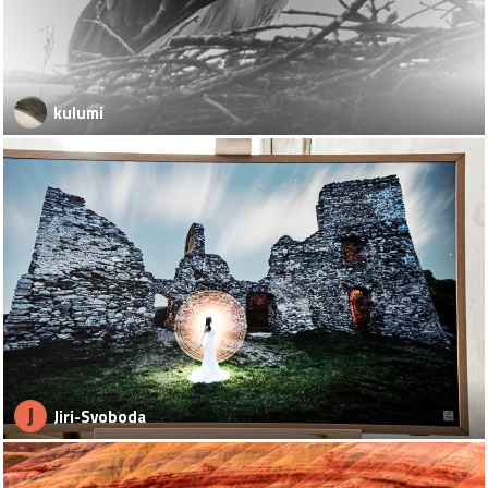
kulumi
J
Jiri-Svoboda