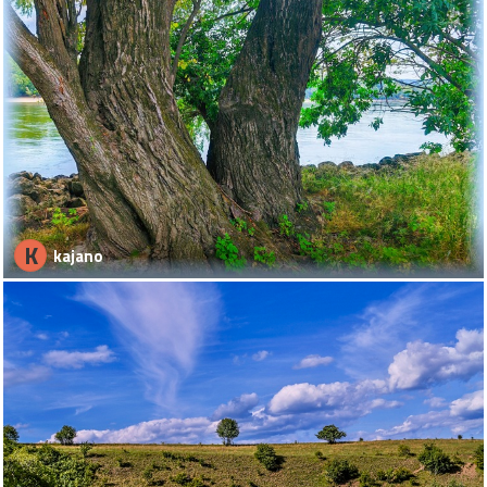
K
kajano