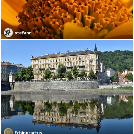
stefann
Echinocactus