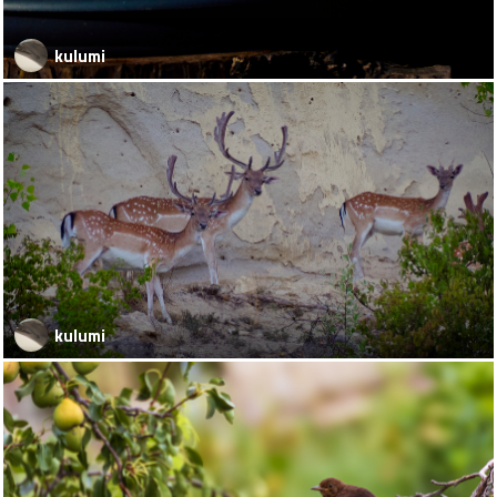
kulumi
kulumi