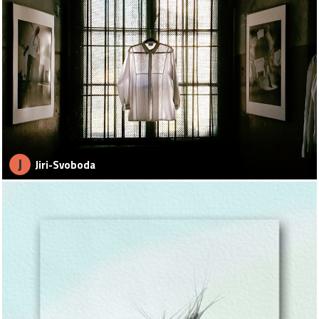
J
Jiri-Svoboda