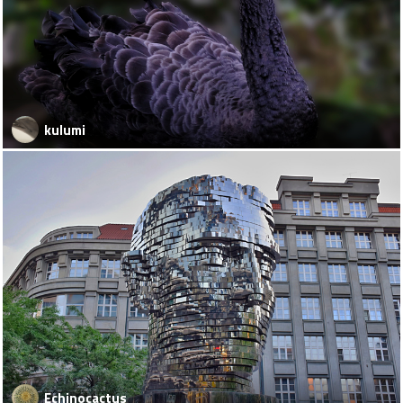
kulumi
Echinocactus