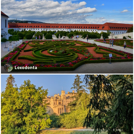
Loxodonta