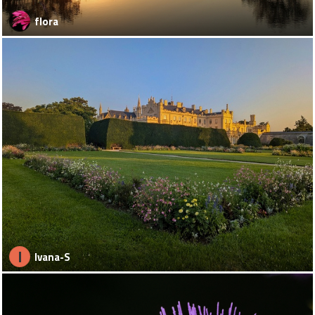
flora
I
Ivana-S