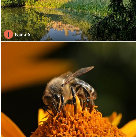
I
Ivana-S