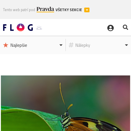
Tento web patrí pod
VŠETKY SEKCIE
Najlepšie
Nálepky