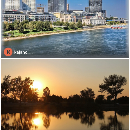
K
kajano