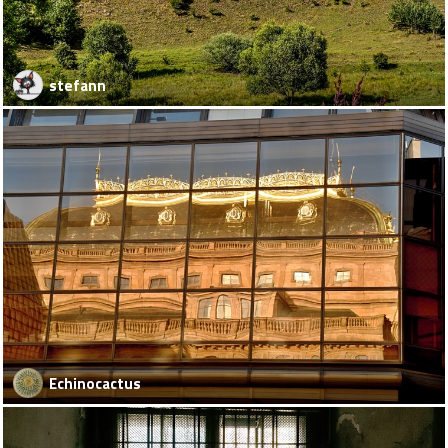
stefann
Echinocactus