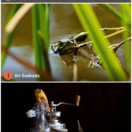
J
Jiri-Svoboda