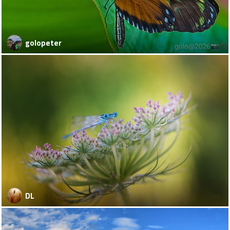
golopeter
DL