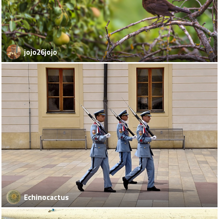
jojo26jojo
Echinocactus