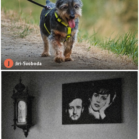
J
Jiri-Svoboda