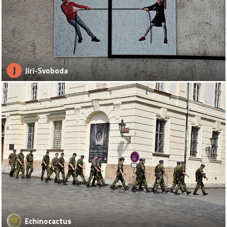
J
Jiri-Svoboda
Echinocactus