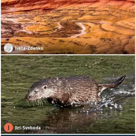
Iveta-Zdenko
J
Jiri-Svoboda