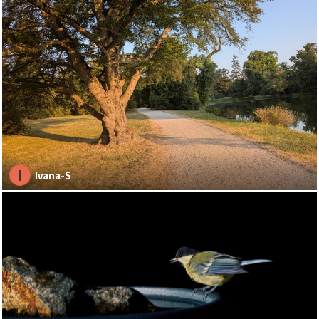
I
Ivana-S