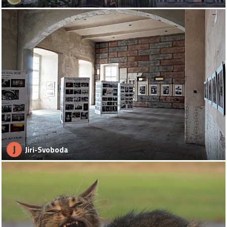
J
Jiri-Svoboda