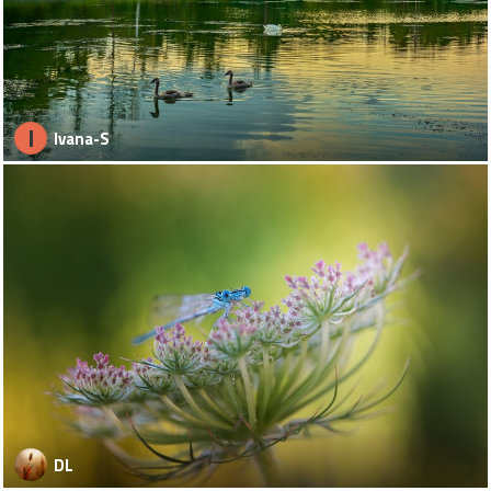
I
Ivana-S
DL