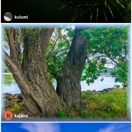
kulumi
K
kajano