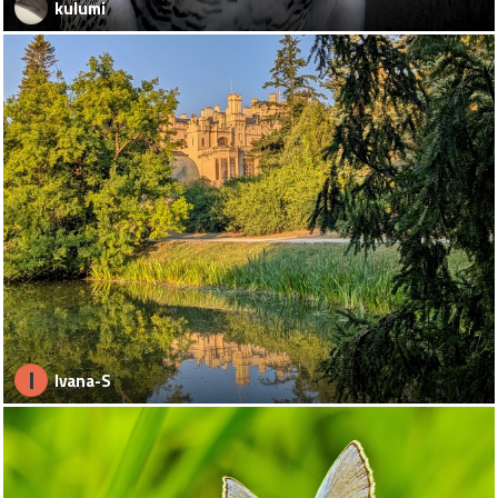
kulumi
I
Ivana-S