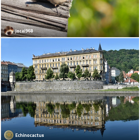
jocai968
Echinocactus