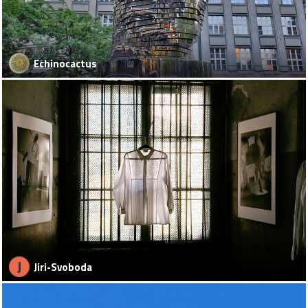
Echinocactus
J
Jiri-Svoboda