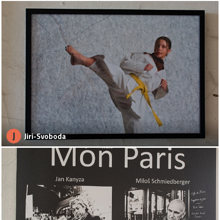
J
Jiri-Svoboda