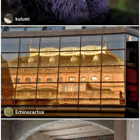
kulumi
Echinocactus