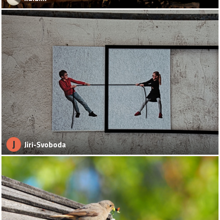
J
Jiri-Svoboda