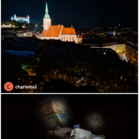
C
charisma2