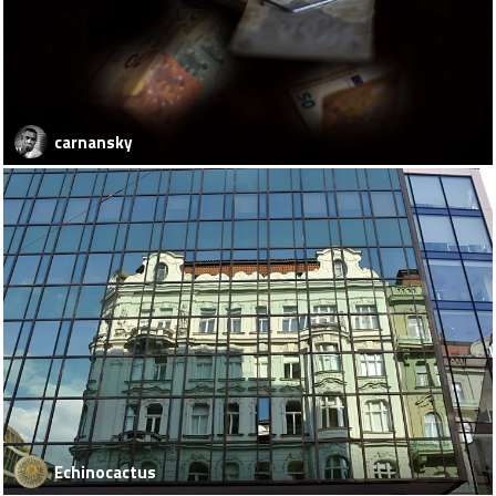
carnansky
Echinocactus