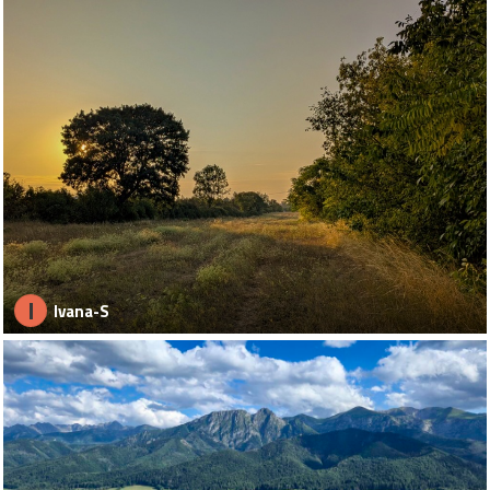
I
Ivana-S