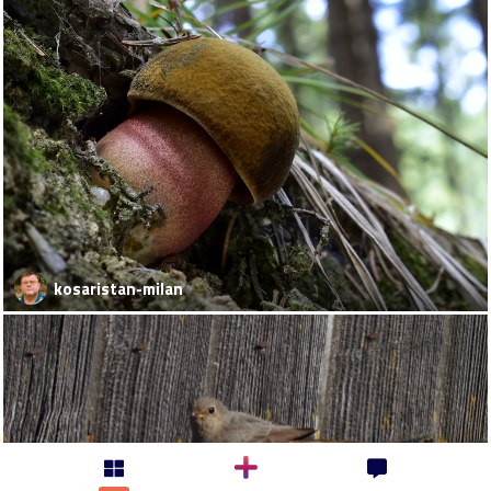
kosaristan-milan