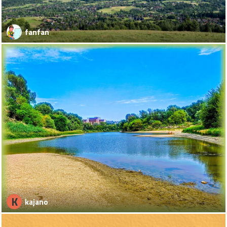
fanfan
K
kajano