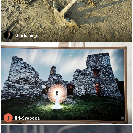
sharkamigo
J
Jiri-Svoboda