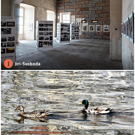
J
Jiri-Svoboda