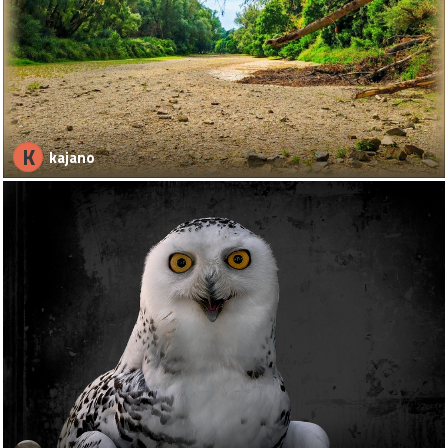
K
kajano