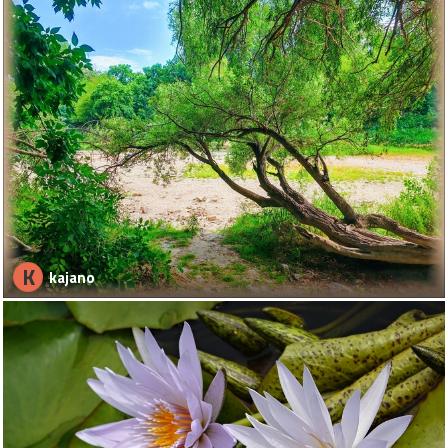
K
kajano