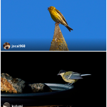
jocai968
kulumi