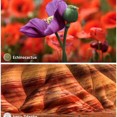
Echinocactus
Iveta-Zdenko