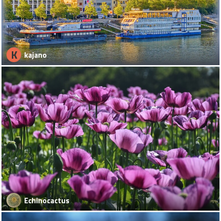
K
kajano
Echinocactus