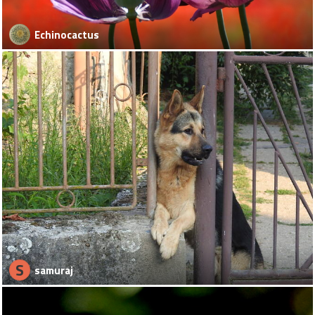
Echinocactus
S
samuraj