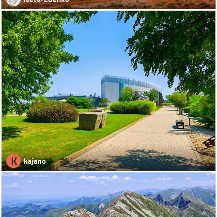
K
kajano