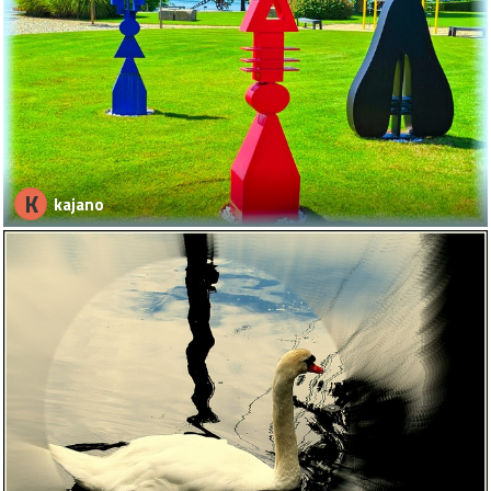
K
kajano