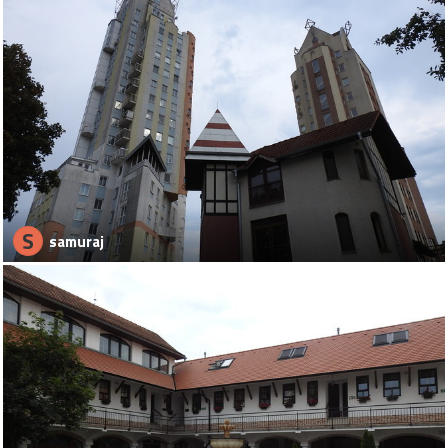
S
samuraj