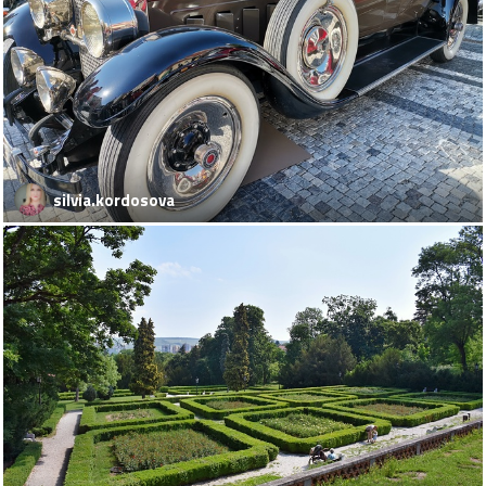
silvia.kordosova