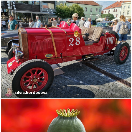
silvia.kordosova