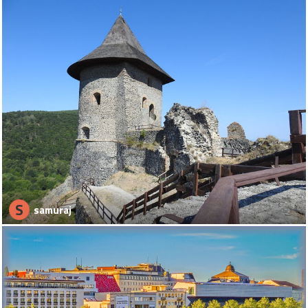
S
samuraj