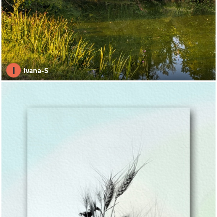
I
Ivana-S