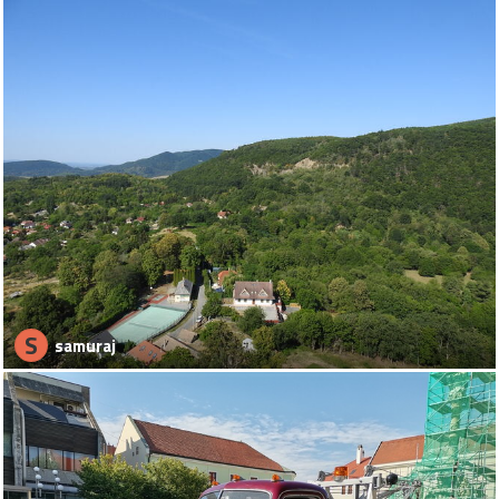
S
samuraj