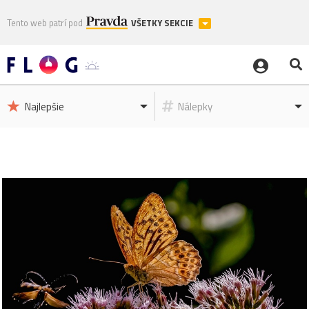
Tento web patrí pod
VŠETKY SEKCIE
Najlepšie
Nálepky