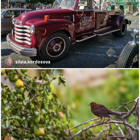
silvia.kordosova