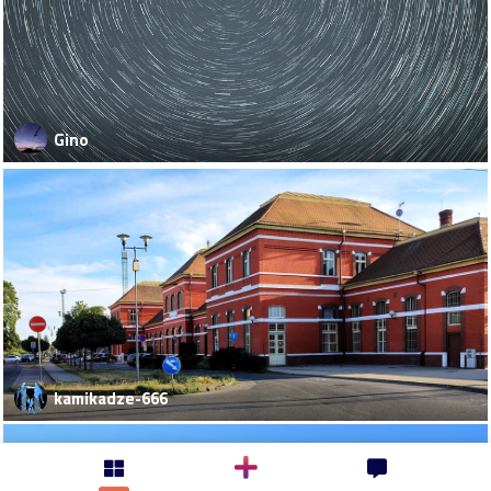
Gino
kamikadze-666