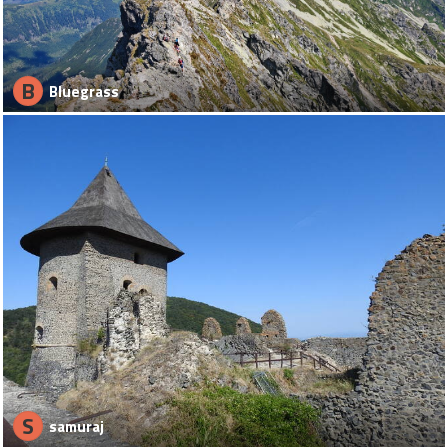
B
Bluegrass
S
samuraj