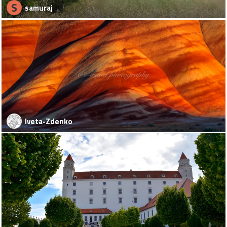
S
samuraj
Iveta-Zdenko