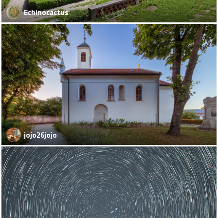
Echinocactus
jojo26jojo