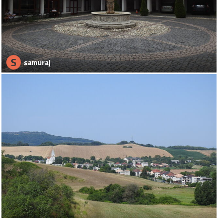
S
samuraj