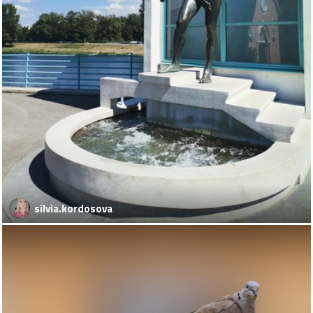
silvia.kordosova