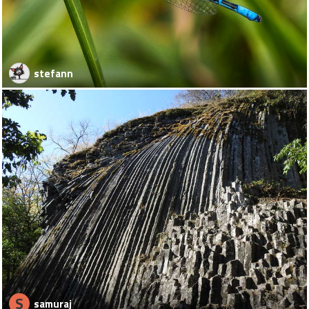
stefann
S
samuraj