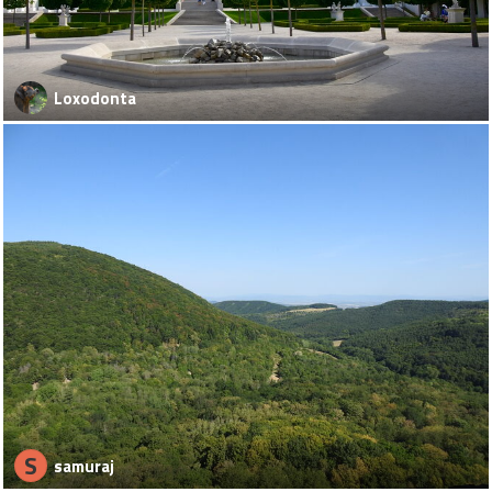
Loxodonta
S
samuraj