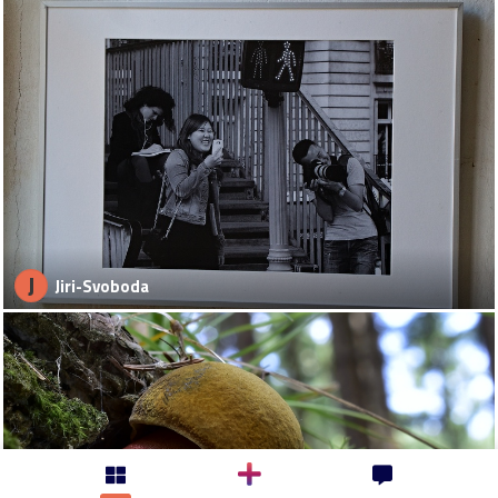
J
Jiri-Svoboda