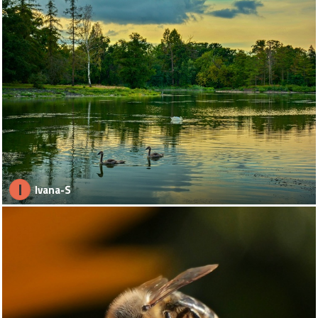
I
Ivana-S