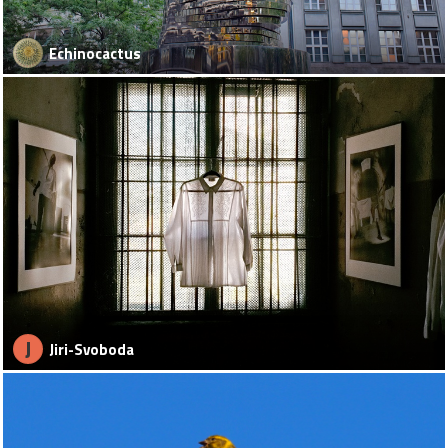
Echinocactus
J
Jiri-Svoboda