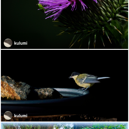
kulumi
kulumi