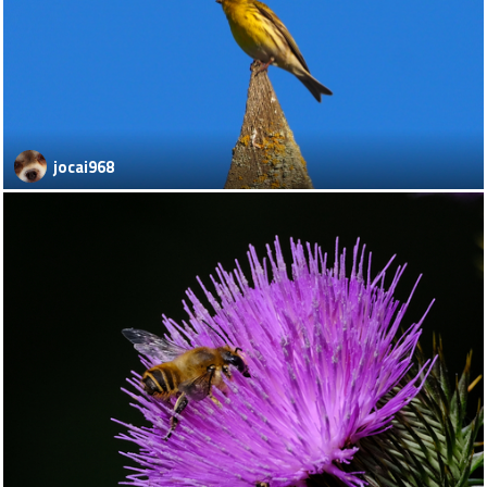
jocai968