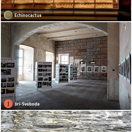
Echinocactus
J
Jiri-Svoboda