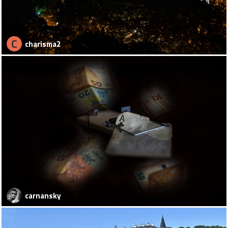
C
charisma2
carnansky