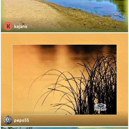
K
kajano
pepo55