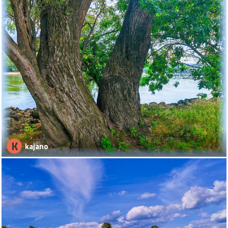
K
kajano