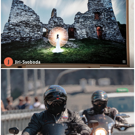
J
Jiri-Svoboda