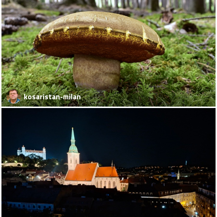
kosaristan-milan