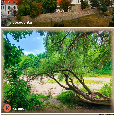
Loxodonta
K
kajano