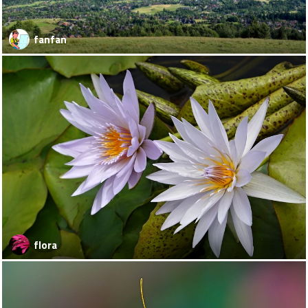
fanfan
flora