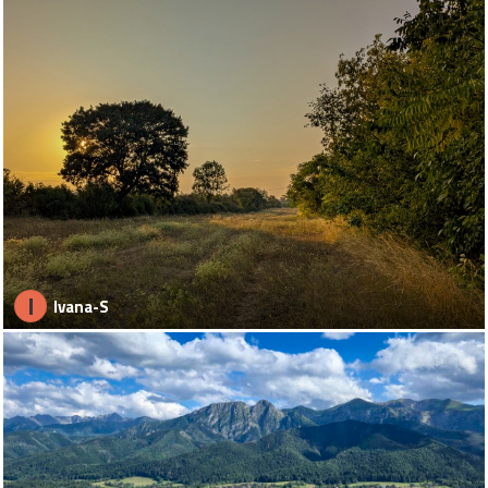
I
Ivana-S