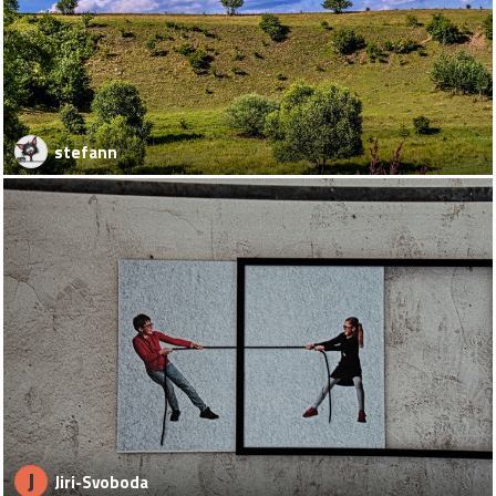
stefann
J
Jiri-Svoboda