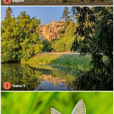
K
kajano
I
Ivana-S