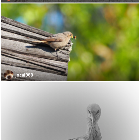
jocai968