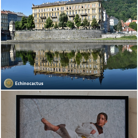
Echinocactus