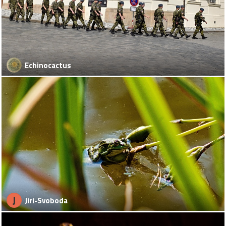
Echinocactus
J
Jiri-Svoboda