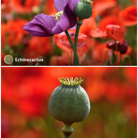
Echinocactus