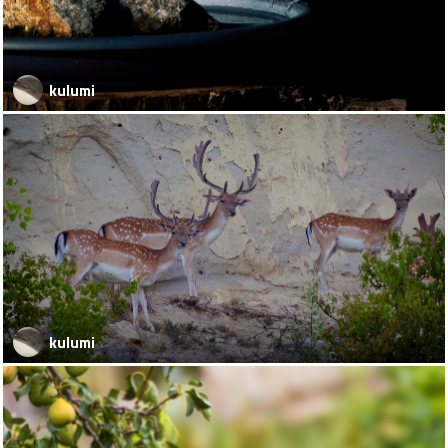
kulumi
kulumi