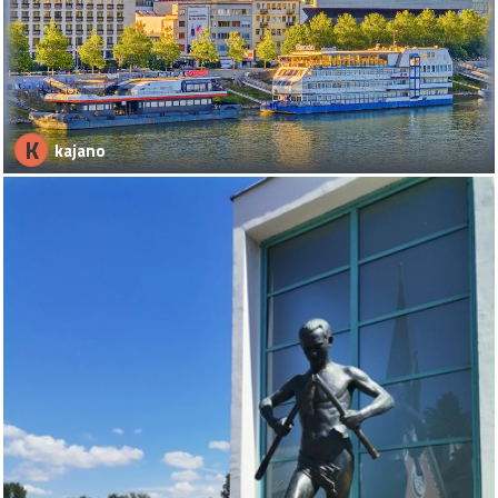
K
kajano