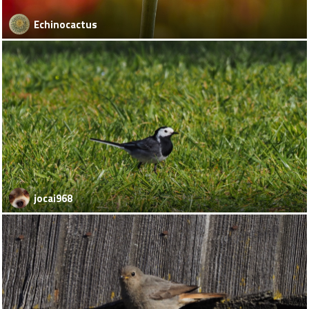
Echinocactus
jocai968