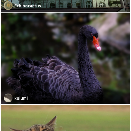
Echinocactus
kulumi