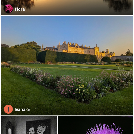
flora
I
Ivana-S