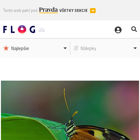
Tento web patrí pod
VŠETKY SEKCIE
Najlepšie
Nálepky