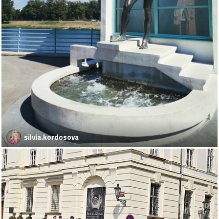
silvia.kordosova