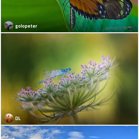
golopeter
DL