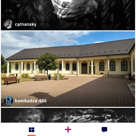
carnansky
kamikadze-666