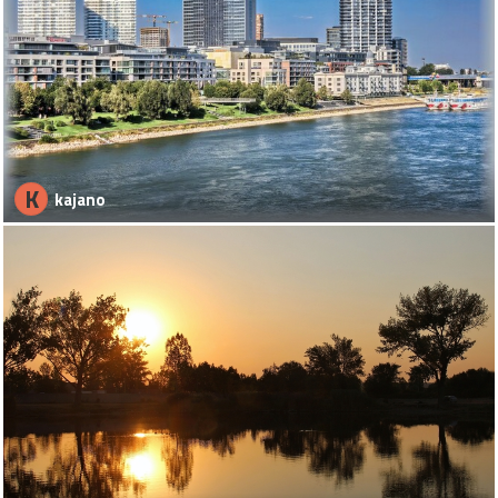
K
kajano