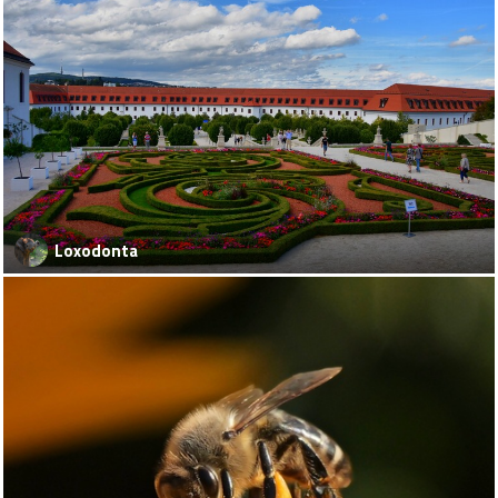
Loxodonta