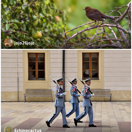
jojo26jojo
Echinocactus