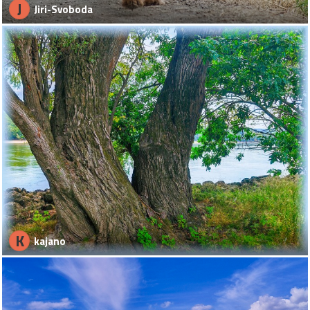
J
Jiri-Svoboda
K
kajano