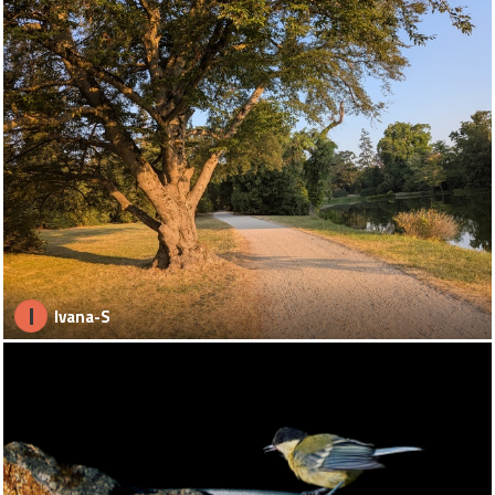
I
Ivana-S