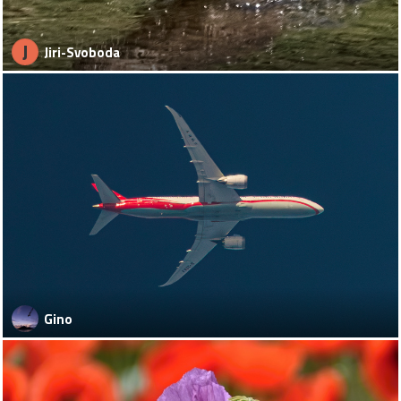
J
Jiri-Svoboda
Gino