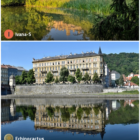
I
Ivana-S
Echinocactus