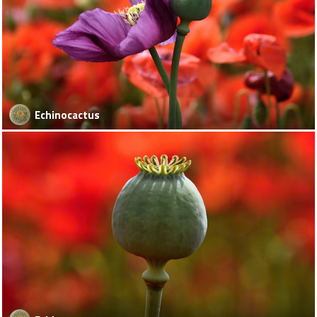
Echinocactus