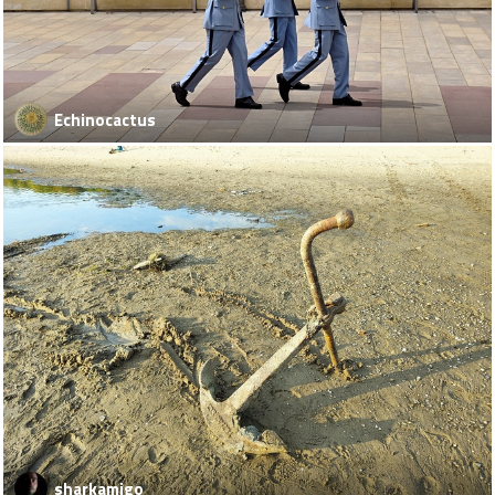
Echinocactus
sharkamigo