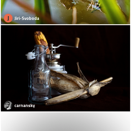
J
Jiri-Svoboda
carnansky