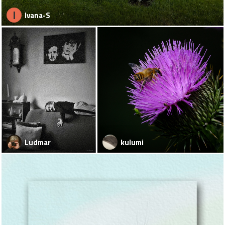
I
Ivana-S
Ludmar
kulumi