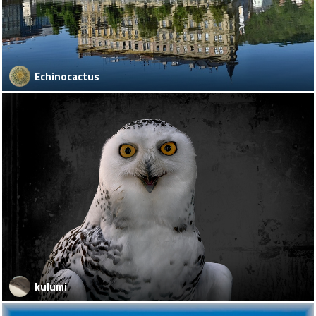
Echinocactus
kulumi