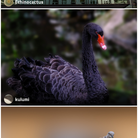
Echinocactus
kulumi