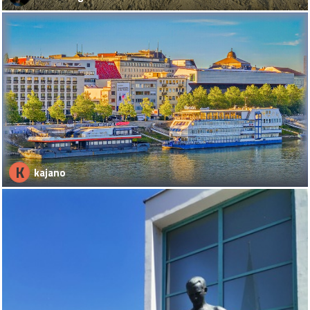
K
kajano