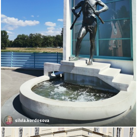
silvia.kordosova