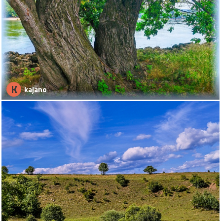
K
kajano