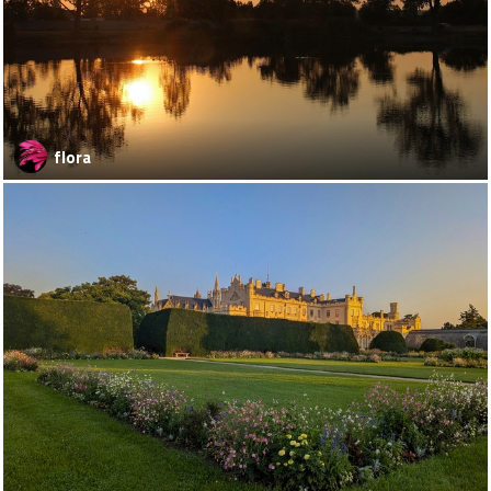
flora