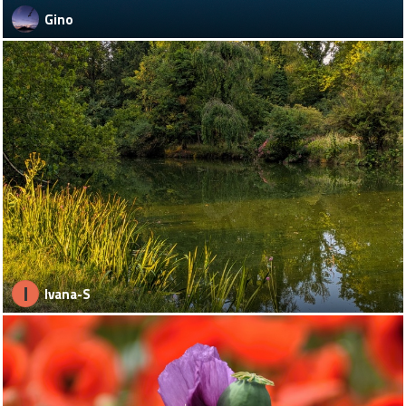
Gino
I
Ivana-S