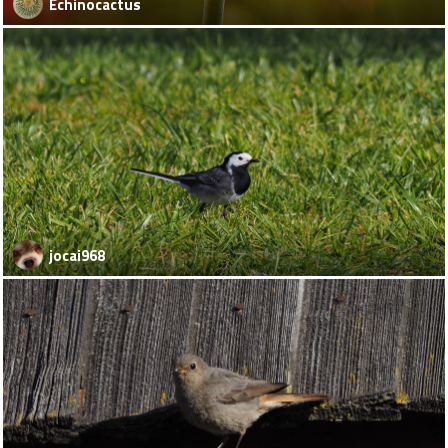
Echinocactus
jocai968