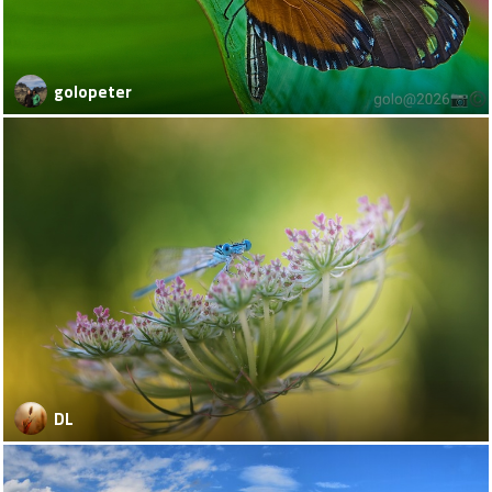
golopeter
DL