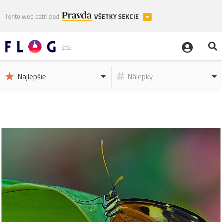
Tento web patrí pod
VŠETKY SEKCIE
Najlepšie
Nálepky