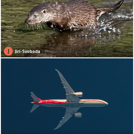
J
Jiri-Svoboda