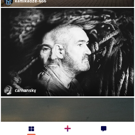
kamikadze-666
carnansky