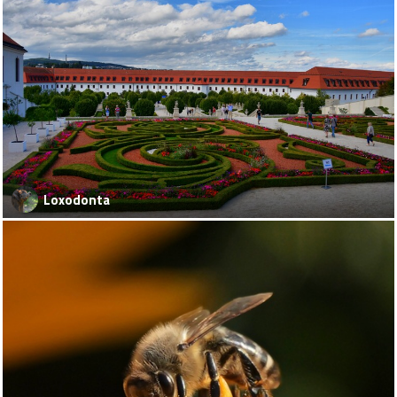
Loxodonta