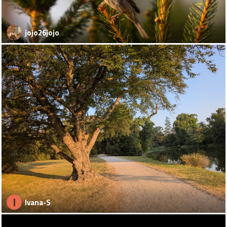
jojo26jojo
I
Ivana-S