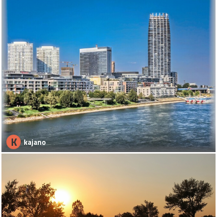
K
kajano