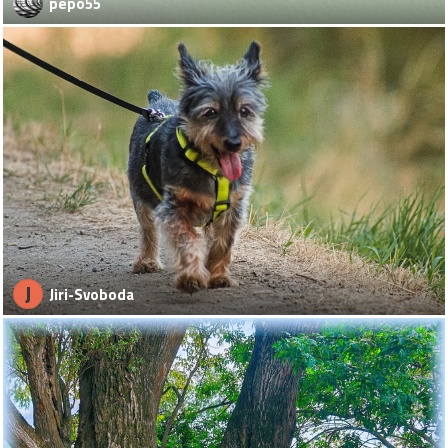
pepo55
J
Jiri-Svoboda