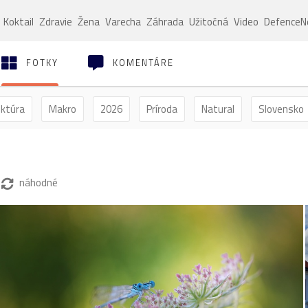
Koktail
Zdravie
Žena
Varecha
Záhrada
Užitočná
Video
Defence
FOTKY
KOMENTÁRE
ektúra
Makro
2026
Príroda
Natural
Slovensko
ýľ
Vtáctvo
Jar
Leto
Jeseň
Zima
náhodné