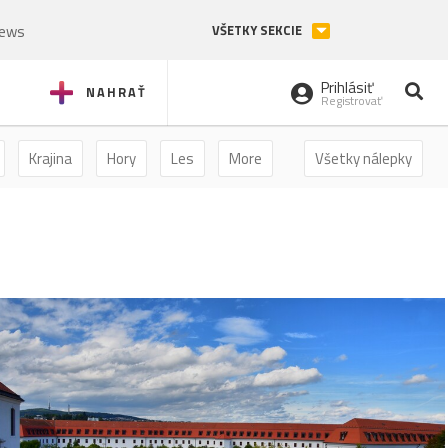
News
VŠETKY SEKCIE
Prihlásiť
NAHRAŤ
Registrovať
Krajina
Hory
Les
More
Všetky nálepky