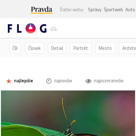
Ďalšie weby:
Správy
Športweb
Auto
ČB
Človek
Detail
Portrét
Mesto
Archit
Kvety
Kvet
Zátišie
Zvieratá
Hmyz
Mot
najlepšie
najnovšie
najpozeranešie