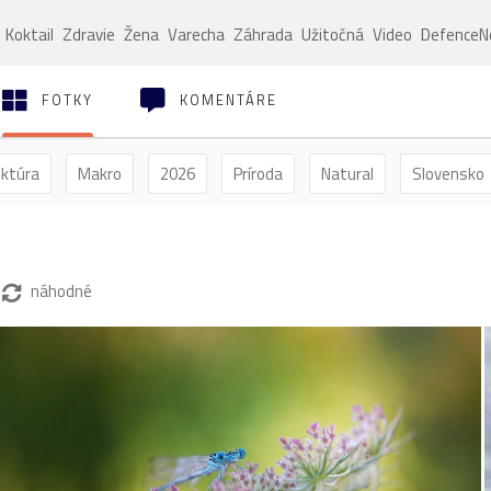
Koktail
Zdravie
Žena
Varecha
Záhrada
Užitočná
Video
Defence
FOTKY
KOMENTÁRE
ektúra
Makro
2026
Príroda
Natural
Slovensko
ýľ
Vtáctvo
Jar
Leto
Jeseň
Zima
náhodné