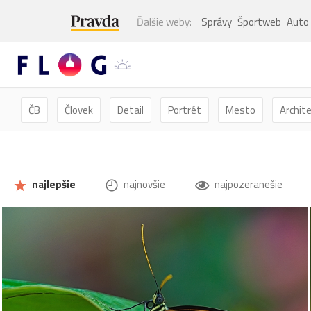
Ďalšie weby:
Správy
Športweb
Auto
ČB
Človek
Detail
Portrét
Mesto
Archit
Kvety
Kvet
Zátišie
Zvieratá
Hmyz
Mot
najlepšie
najnovšie
najpozeranešie