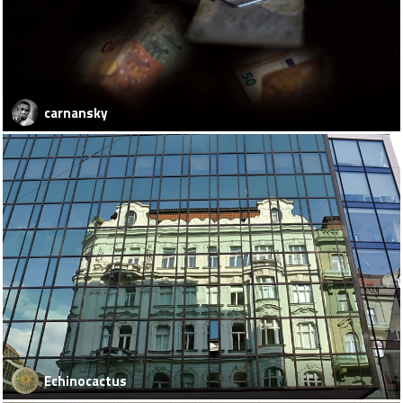
carnansky
Echinocactus