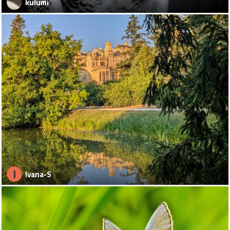
kulumi
I
Ivana-S