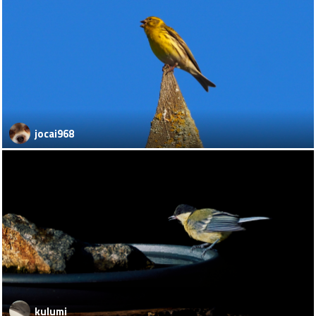
jocai968
kulumi