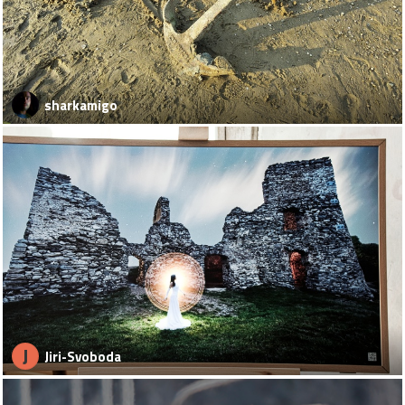
sharkamigo
J
Jiri-Svoboda