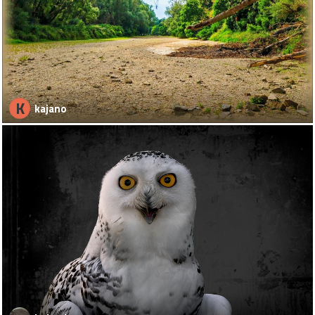
K
kajano