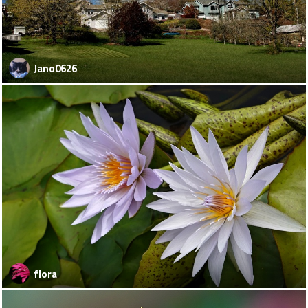
Jano0626
flora