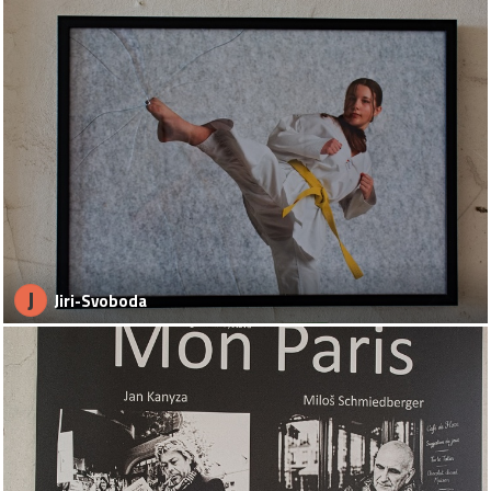
J
Jiri-Svoboda