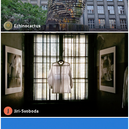
Echinocactus
J
Jiri-Svoboda