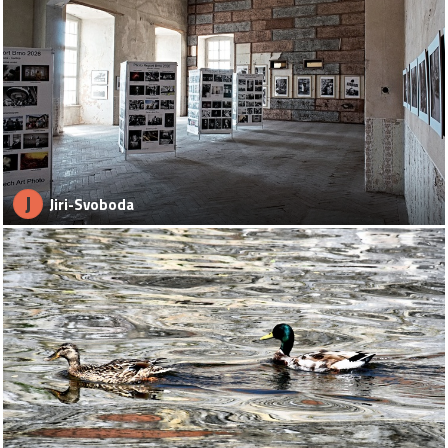
J
Jiri-Svoboda