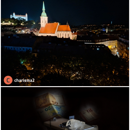
C
charisma2