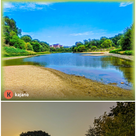
K
kajano