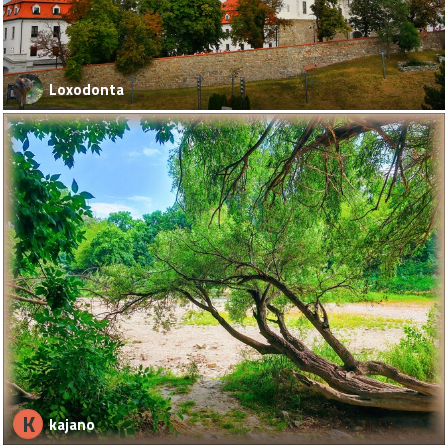
Loxodonta
K
kajano