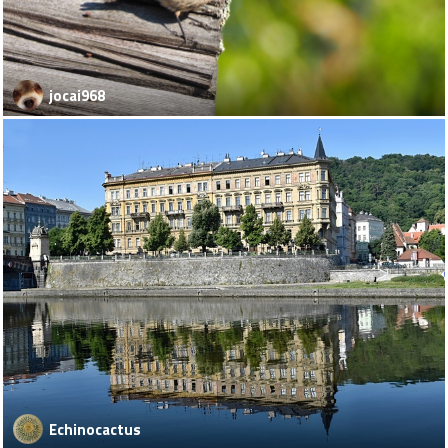
jocai968
Echinocactus