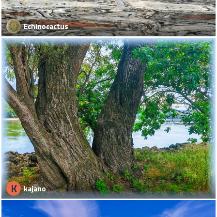
Echinocactus
K
kajano