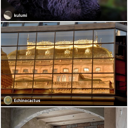
kulumi
Echinocactus