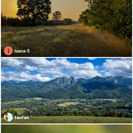
I
Ivana-S
fanfan