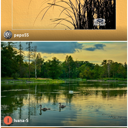
pepo55
I
Ivana-S