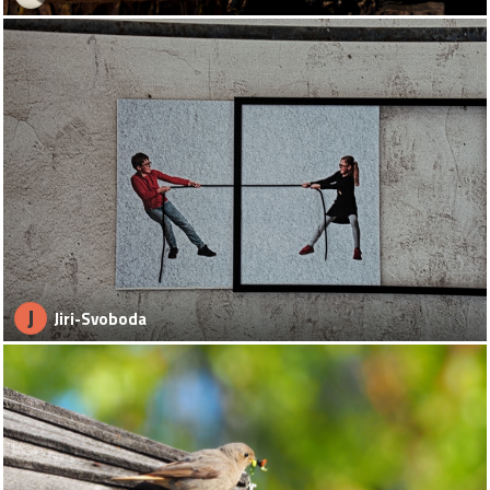
J
Jiri-Svoboda