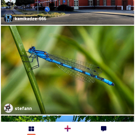
kamikadze-666
stefann