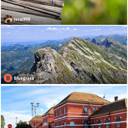
jocai968
B
Bluegrass