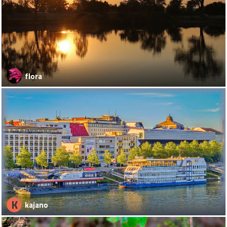
flora
K
kajano