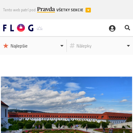
Tento web patrí pod
VŠETKY SEKCIE
Najlepšie
Nálepky