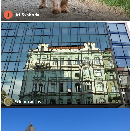
J
Jiri-Svoboda
Echinocactus