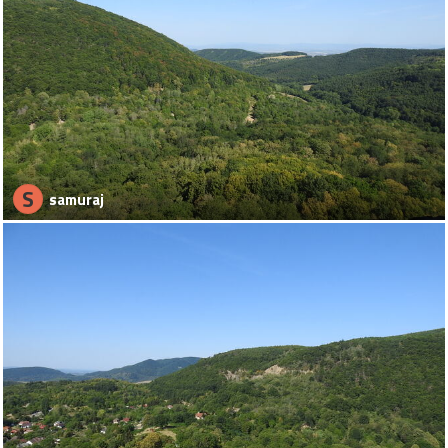
S
samuraj