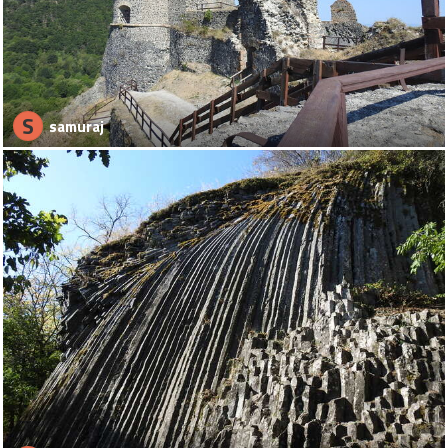
S
samuraj