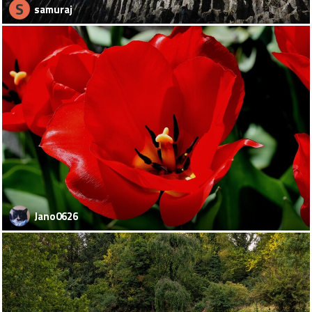
S
samuraj
Jano0626