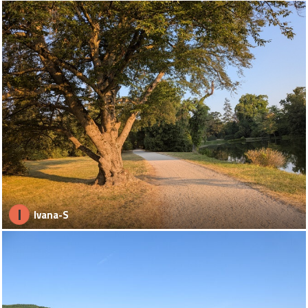
I
Ivana-S