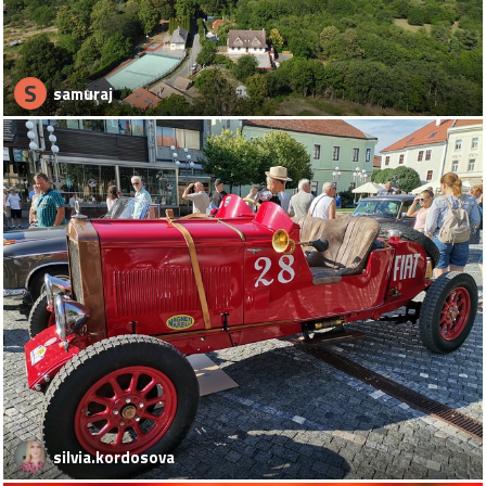
S
samuraj
silvia.kordosova