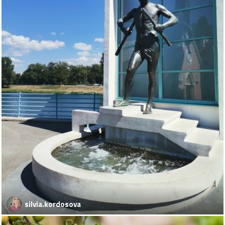
silvia.kordosova