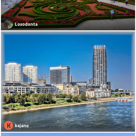
Loxodonta
K
kajano