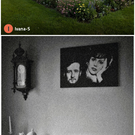
I
Ivana-S