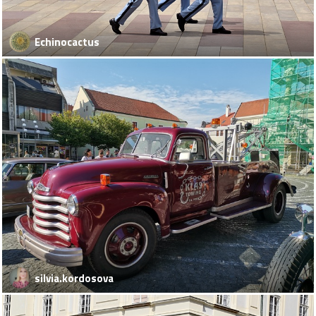
Echinocactus
silvia.kordosova