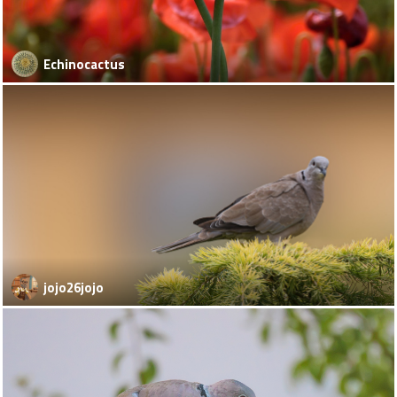
Echinocactus
jojo26jojo