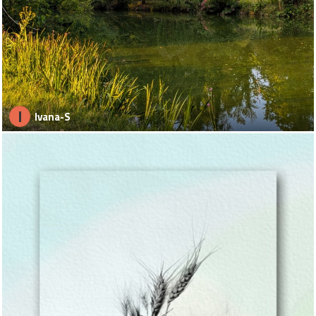
I
Ivana-S