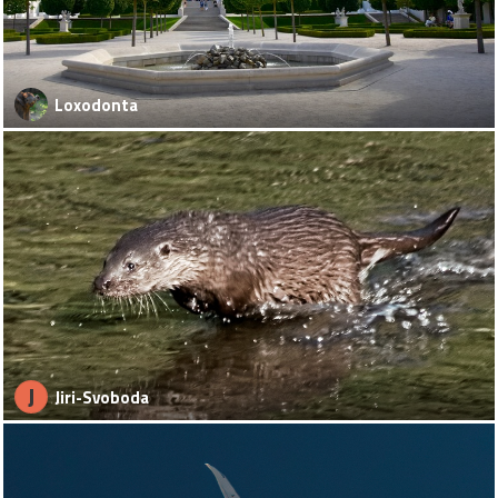
Loxodonta
J
Jiri-Svoboda