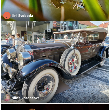
J
Jiri-Svoboda
silvia.kordosova