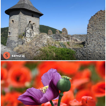
S
samuraj