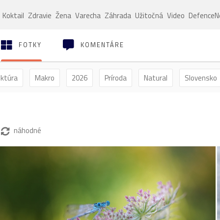
Koktail
Zdravie
Žena
Varecha
Záhrada
Užitočná
Video
Defence
FOTKY
KOMENTÁRE
ektúra
Makro
2026
Príroda
Natural
Slovensko
ýľ
Vtáctvo
Jar
Leto
Jeseň
Zima
náhodné