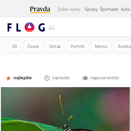
Ďalšie weby:
Správy
Športweb
Auto
ČB
Človek
Detail
Portrét
Mesto
Archit
Kvety
Kvet
Zátišie
Zvieratá
Hmyz
Mot
najlepšie
najnovšie
najpozeranešie