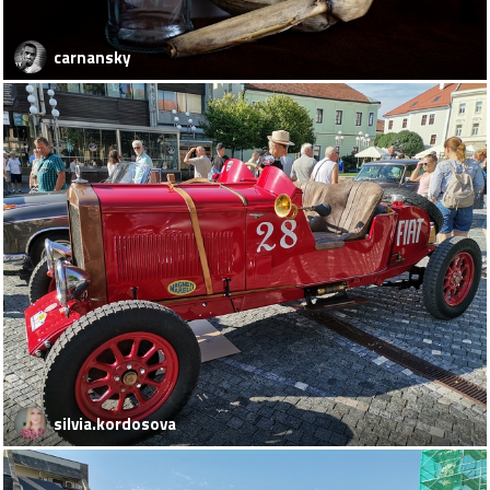
carnansky
silvia.kordosova