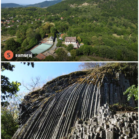
S
samuraj