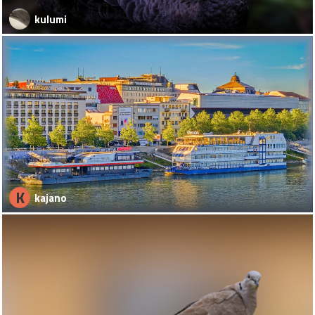
kulumi
K
kajano