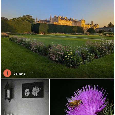
I
Ivana-S