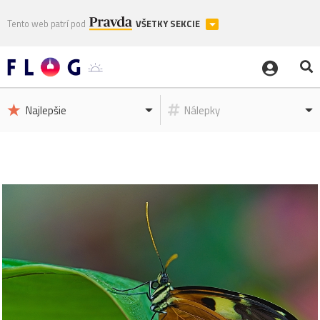
Tento web patrí pod
VŠETKY SEKCIE
Najlepšie
Nálepky