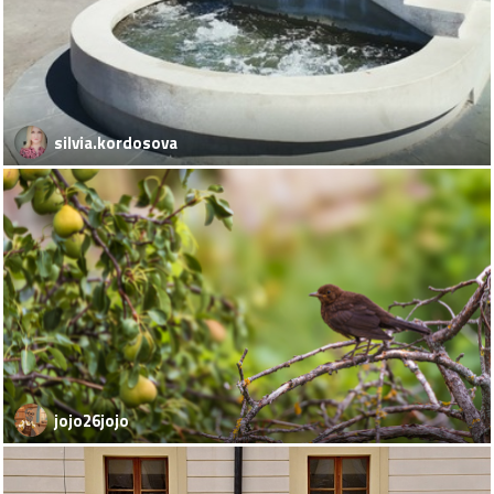
silvia.kordosova
jojo26jojo