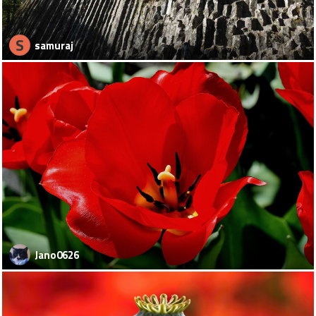
S
samuraj
Jano0626