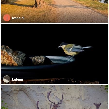
I
Ivana-S
kulumi