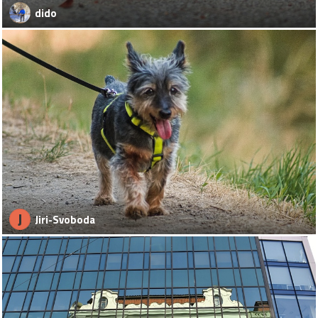
dido
J
Jiri-Svoboda