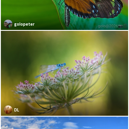
golopeter
DL