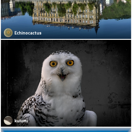
Echinocactus
kulumi