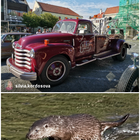
silvia.kordosova