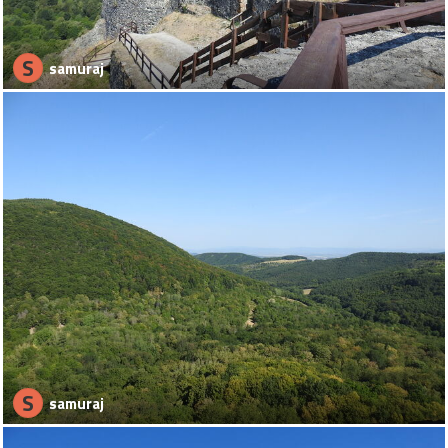
S
samuraj
S
samuraj