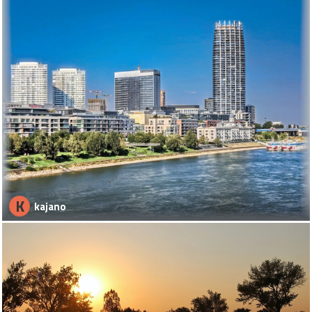
K
kajano