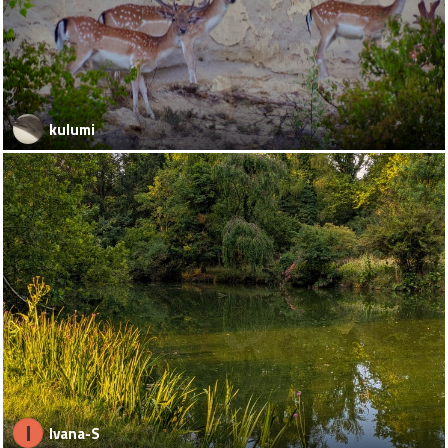
kulumi
I
Ivana-S