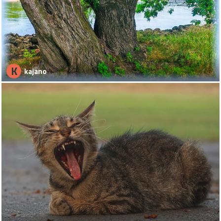
K
kajano