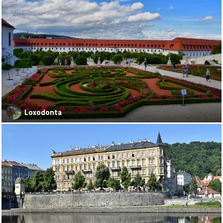
Loxodonta