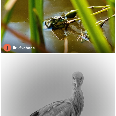
J
Jiri-Svoboda