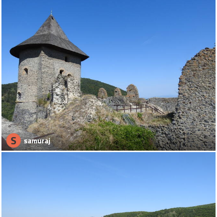
S
samuraj