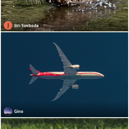
J
Jiri-Svoboda
Gino