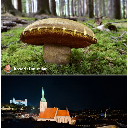
kosaristan-milan