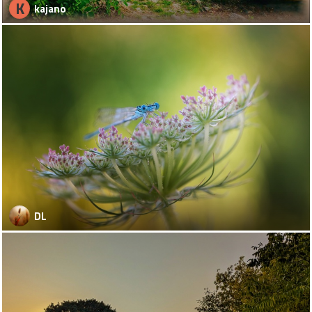
K
kajano
DL