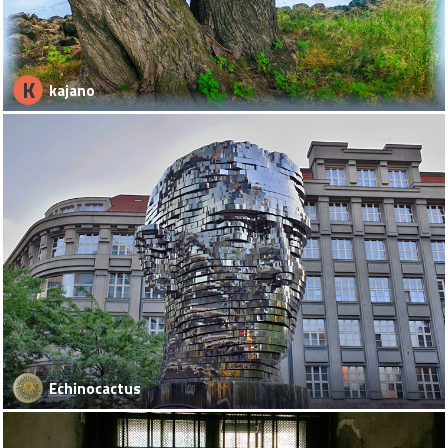
K
kajano
Echinocactus