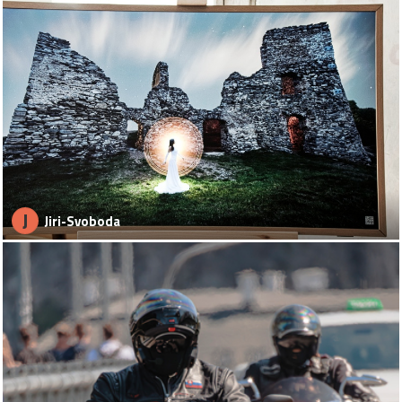
J
Jiri-Svoboda