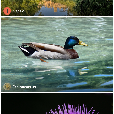
I
Ivana-S
Echinocactus