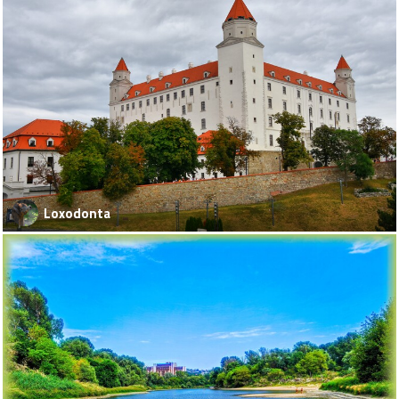
Loxodonta