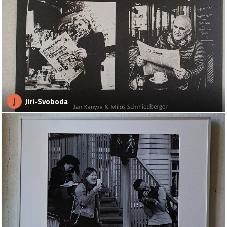
J
Jiri-Svoboda