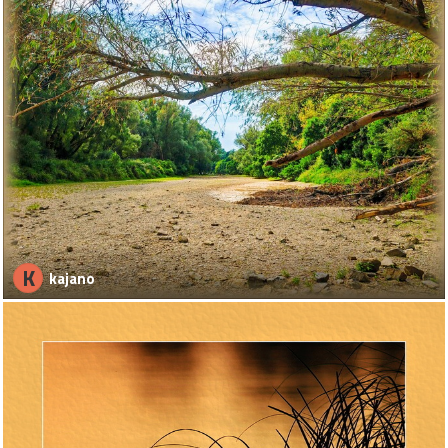
K
kajano