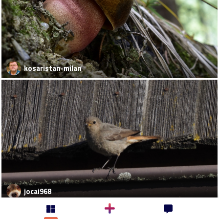
kosaristan-milan
jocai968