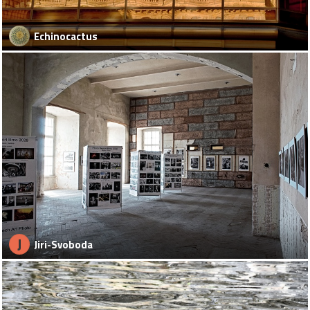
Echinocactus
J
Jiri-Svoboda