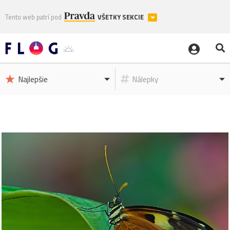
Tento web patrí pod
VŠETKY SEKCIE
Najlepšie
Nálepky