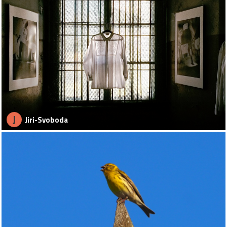
J
Jiri-Svoboda