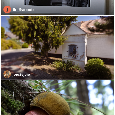
J
Jiri-Svoboda
jojo26jojo