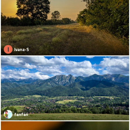
I
Ivana-S
fanfan