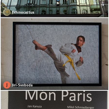
Echinocactus
J
Jiri-Svoboda