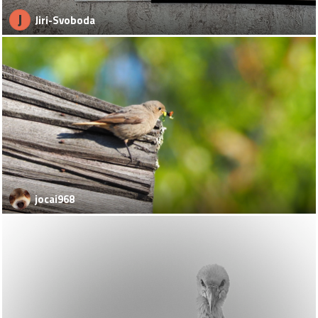
J
Jiri-Svoboda
jocai968