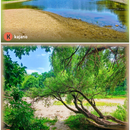
K
kajano