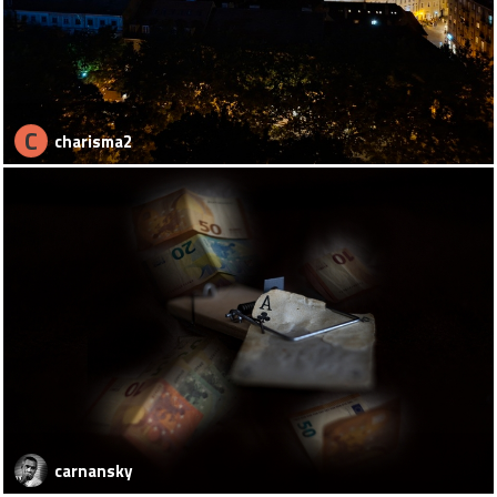
C
charisma2
carnansky