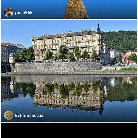
jocai968
Echinocactus