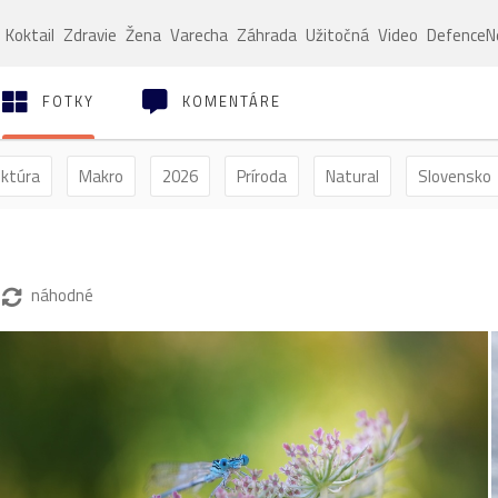
Koktail
Zdravie
Žena
Varecha
Záhrada
Užitočná
Video
Defence
FOTKY
KOMENTÁRE
ektúra
Makro
2026
Príroda
Natural
Slovensko
ýľ
Vtáctvo
Jar
Leto
Jeseň
Zima
náhodné