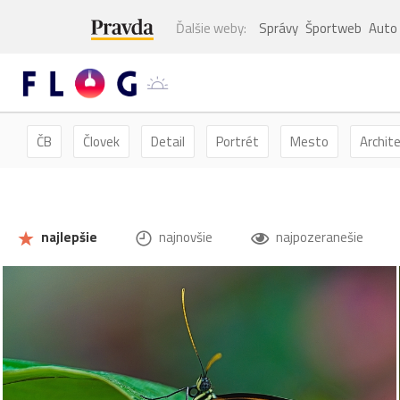
Ďalšie weby:
Správy
Športweb
Auto
ČB
Človek
Detail
Portrét
Mesto
Archit
Kvety
Kvet
Zátišie
Zvieratá
Hmyz
Mot
najlepšie
najnovšie
najpozeranešie