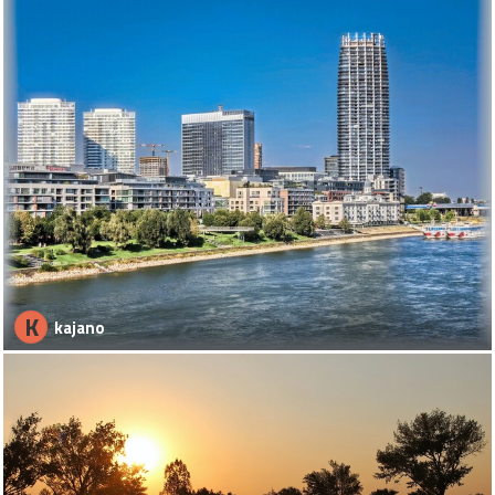
K
kajano