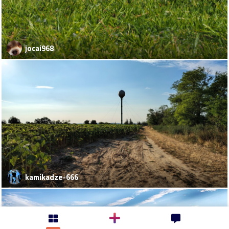
jocai968
kamikadze-666