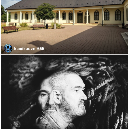
kamikadze-666