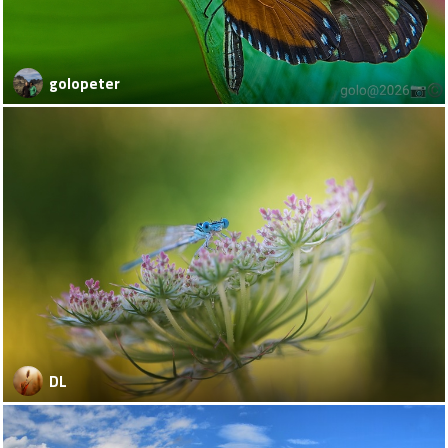
golopeter
DL