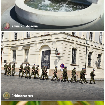
silvia.kordosova
Echinocactus