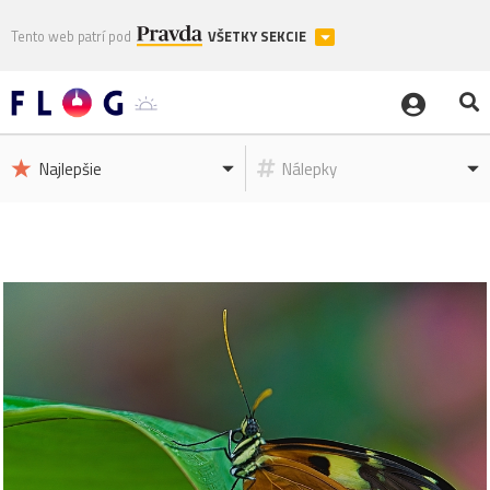
Tento web patrí pod
VŠETKY SEKCIE
Najlepšie
Nálepky