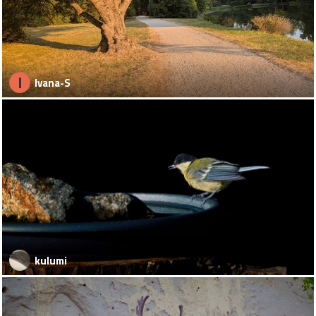
I
Ivana-S
kulumi