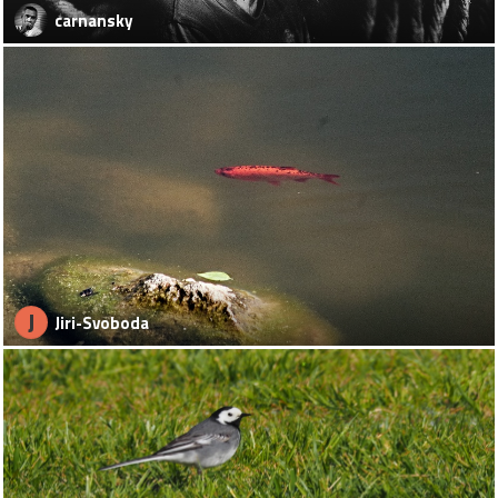
carnansky
J
Jiri-Svoboda