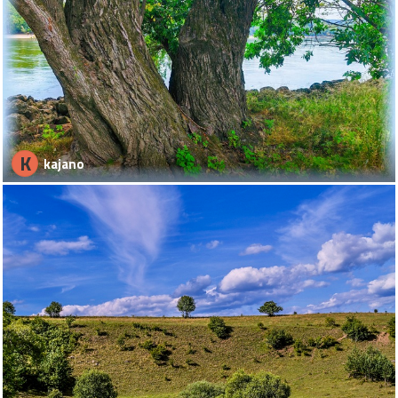
K
kajano