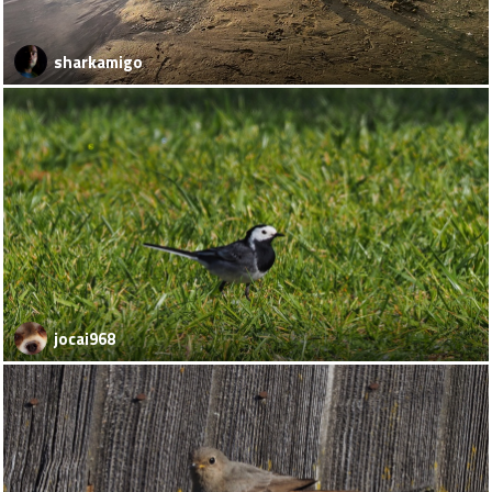
sharkamigo
jocai968