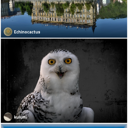
Echinocactus
kulumi