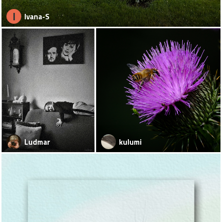
I
Ivana-S
Ludmar
kulumi