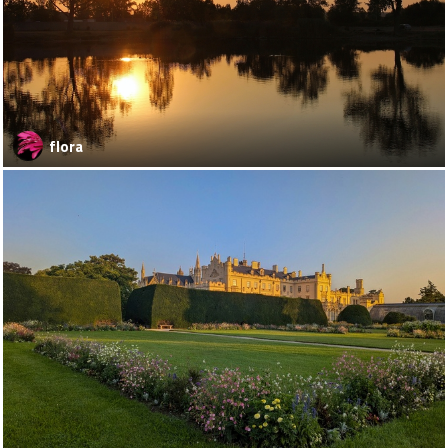
flora