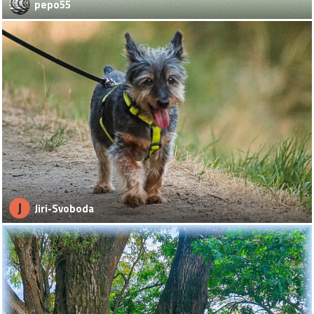
pepo55
J
Jiri-Svoboda