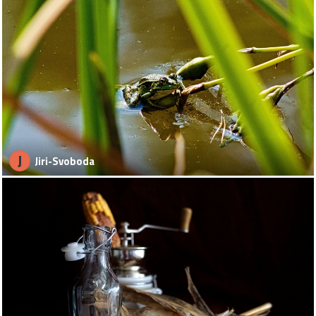
J
Jiri-Svoboda