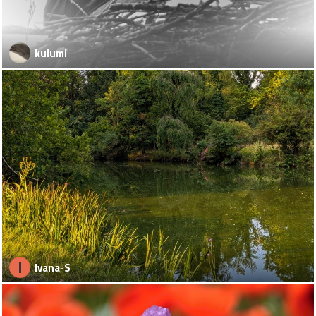
kulumi
I
Ivana-S