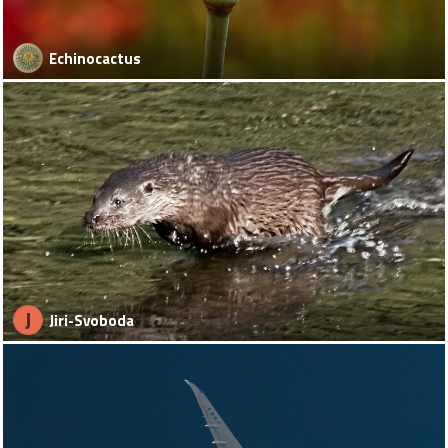
Echinocactus
J
Jiri-Svoboda