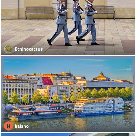
Echinocactus
K
kajano