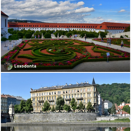
Loxodonta