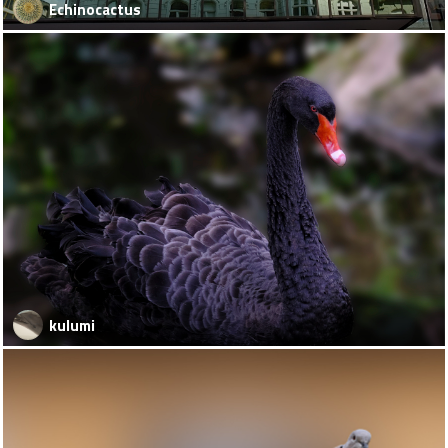
Echinocactus
kulumi