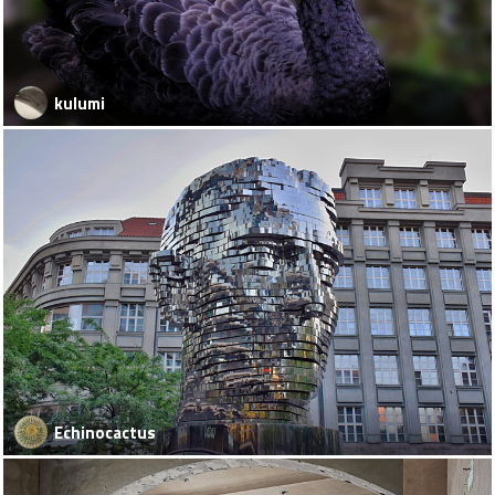
kulumi
Echinocactus