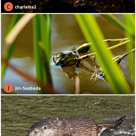
C
charisma2
J
Jiri-Svoboda