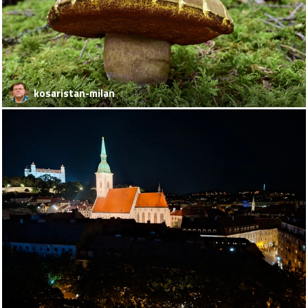
kosaristan-milan