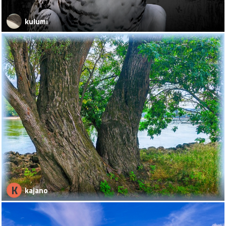
kulumi
K
kajano