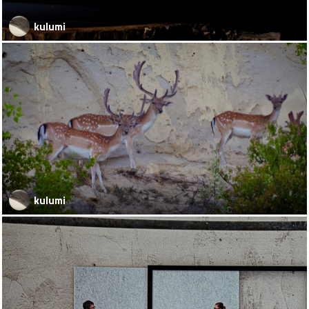
kulumi
kulumi