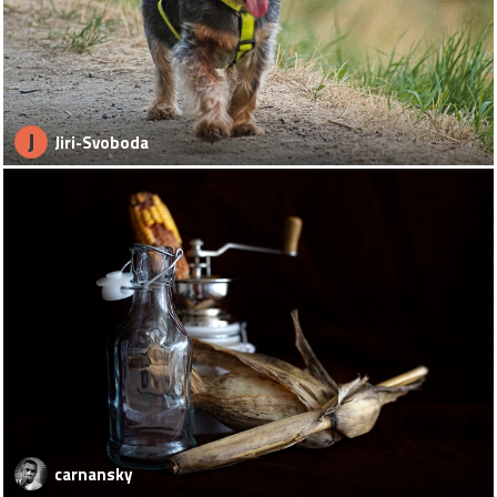
J
Jiri-Svoboda
carnansky