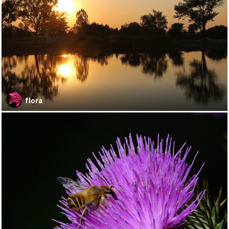
flora