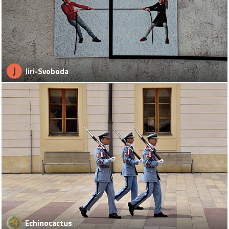
J
Jiri-Svoboda
Echinocactus