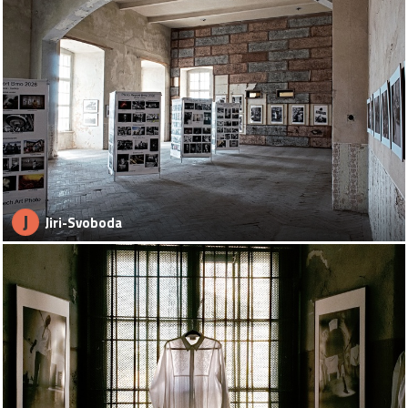
J
Jiri-Svoboda