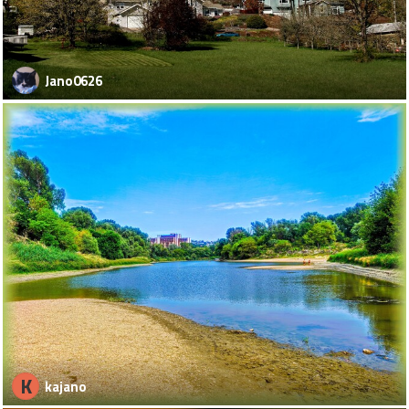
Jano0626
K
kajano