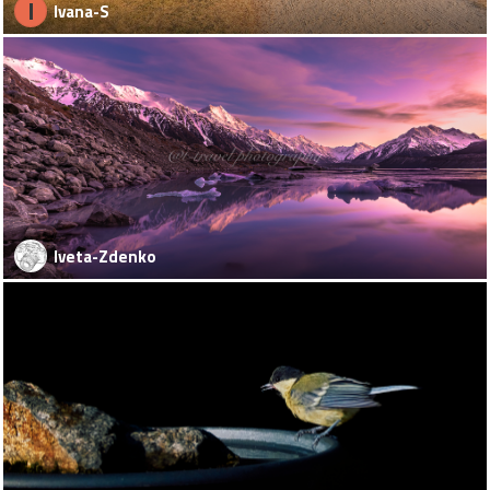
I
Ivana-S
Iveta-Zdenko