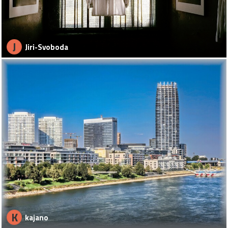
J
Jiri-Svoboda
K
kajano