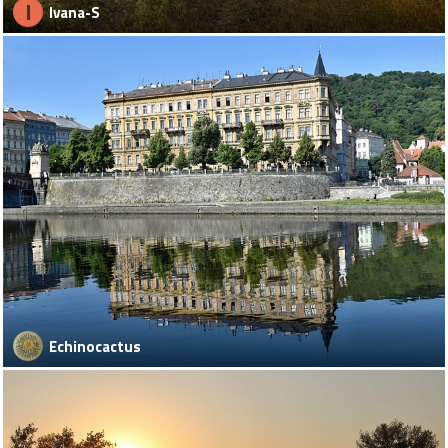
I
Ivana-S
Echinocactus