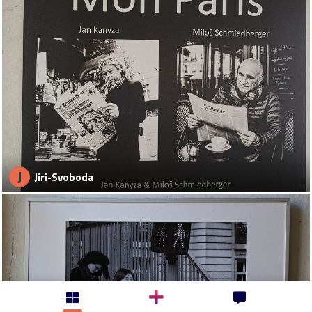
J
Jiri-Svoboda