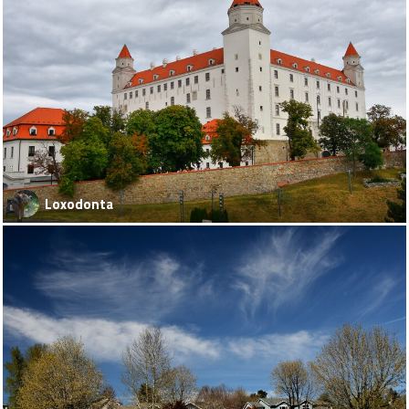
Loxodonta