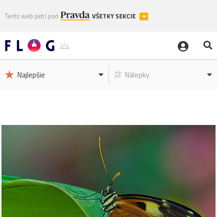
Tento web patrí pod
VŠETKY SEKCIE
Najlepšie
Nálepky