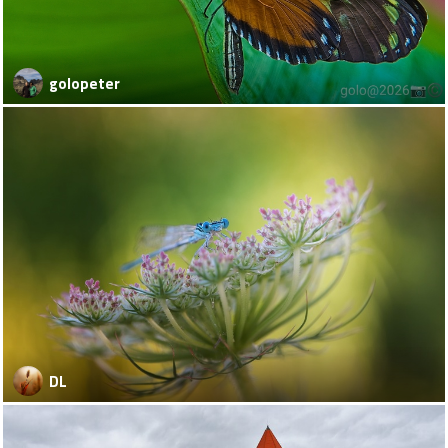
golopeter
DL