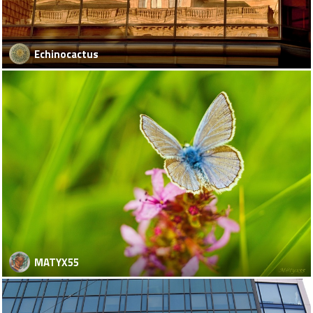
Echinocactus
MATYX55