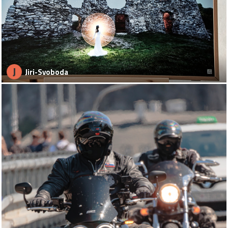
J
Jiri-Svoboda