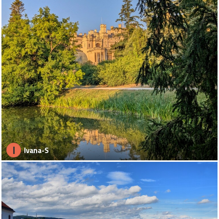
I
Ivana-S