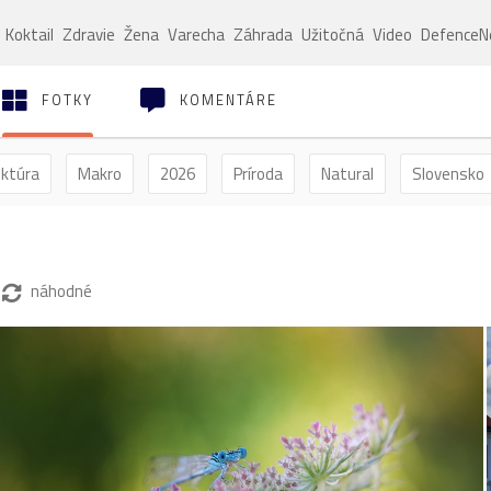
Koktail
Zdravie
Žena
Varecha
Záhrada
Užitočná
Video
Defence
FOTKY
KOMENTÁRE
ektúra
Makro
2026
Príroda
Natural
Slovensko
ýľ
Vtáctvo
Jar
Leto
Jeseň
Zima
náhodné