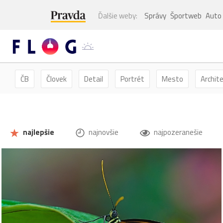
Ďalšie weby:
Správy
Športweb
Auto
ČB
Človek
Detail
Portrét
Mesto
Archit
Kvety
Kvet
Zátišie
Zvieratá
Hmyz
Mot
najlepšie
najnovšie
najpozeranešie