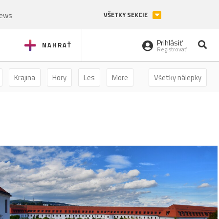
News
VŠETKY SEKCIE
Prihlásiť
NAHRAŤ
Registrovať
Krajina
Hory
Les
More
Všetky nálepky