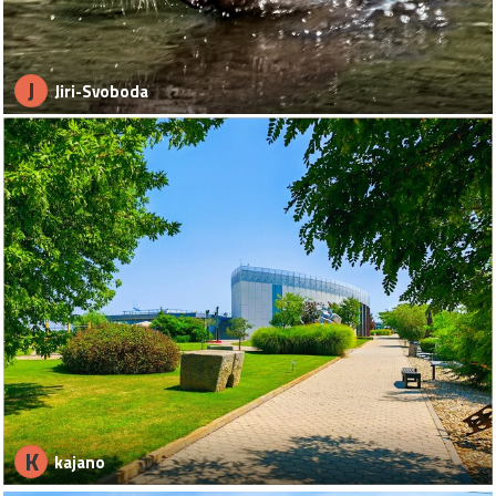
J
Jiri-Svoboda
K
kajano