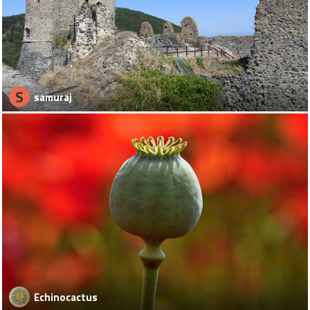
S
samuraj
Echinocactus