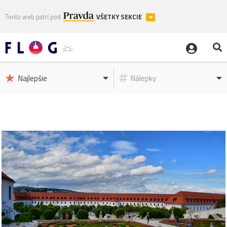
Tento web patrí pod
VŠETKY SEKCIE
Najlepšie
Nálepky