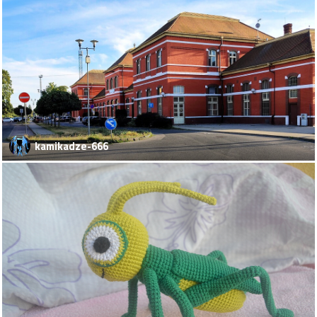
kamikadze-666