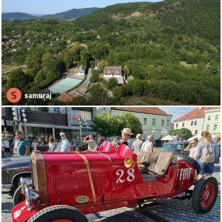
S
samuraj