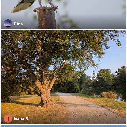
Gino
I
Ivana-S