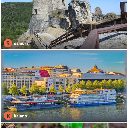
S
samuraj
K
kajano