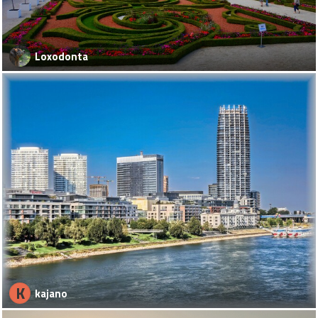
Loxodonta
K
kajano