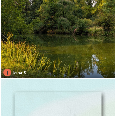
I
Ivana-S