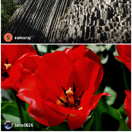
S
samuraj
Jano0626