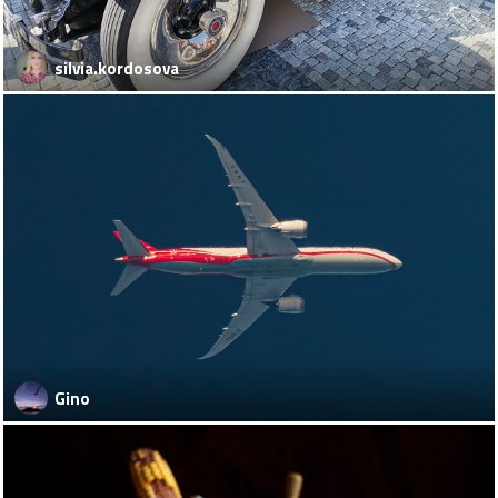
silvia.kordosova
Gino