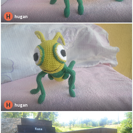
H
hugan
H
hugan