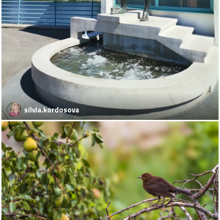
silvia.kordosova