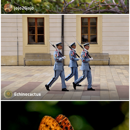
jojo26jojo
Echinocactus