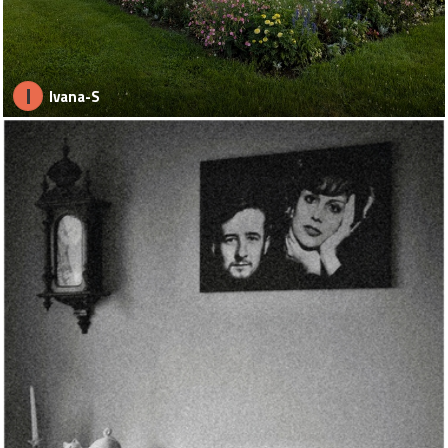
I
Ivana-S