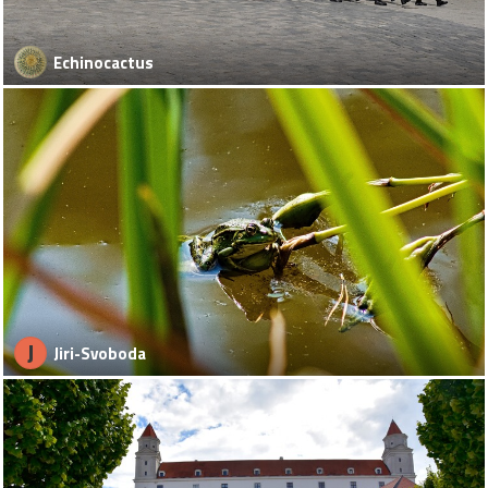
Echinocactus
J
Jiri-Svoboda