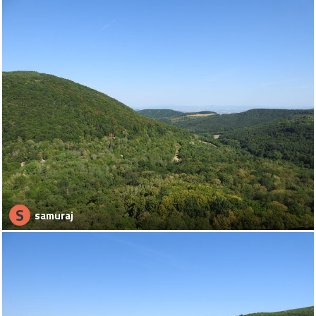
S
samuraj