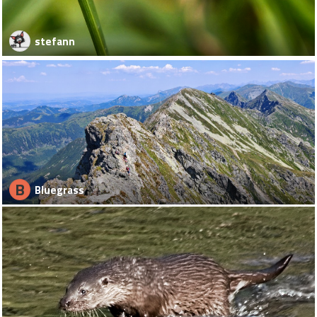
stefann
B
Bluegrass