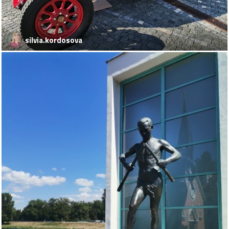
silvia.kordosova