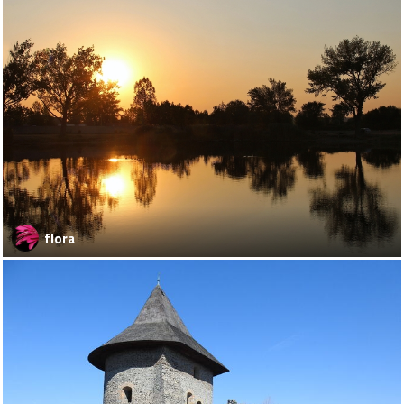
flora