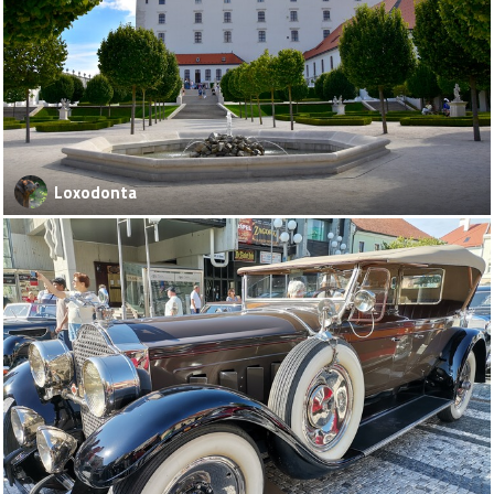
Loxodonta