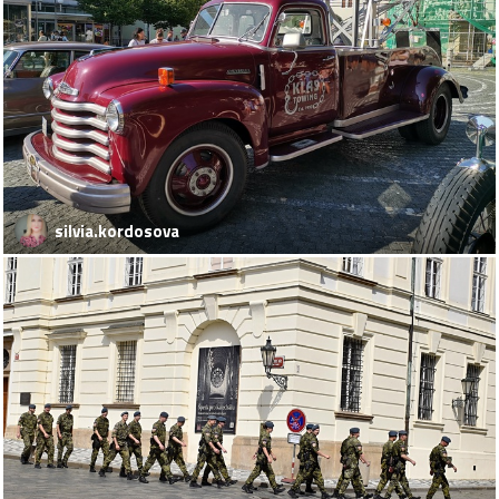
silvia.kordosova