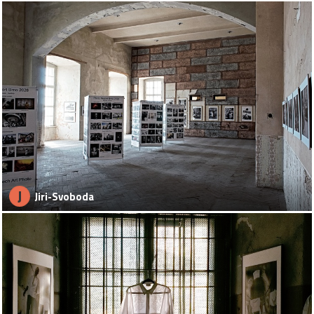
J
Jiri-Svoboda