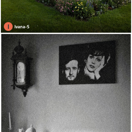
I
Ivana-S