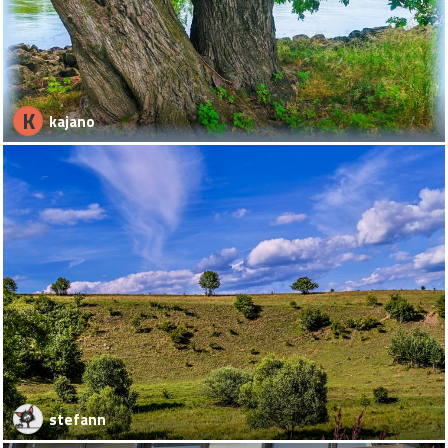
K
kajano
stefann