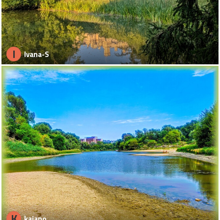
I
Ivana-S
K
kajano