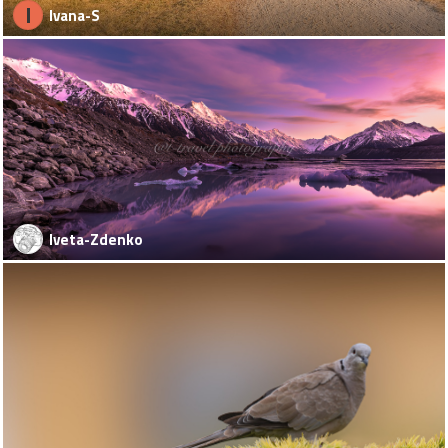
I
Ivana-S
Iveta-Zdenko