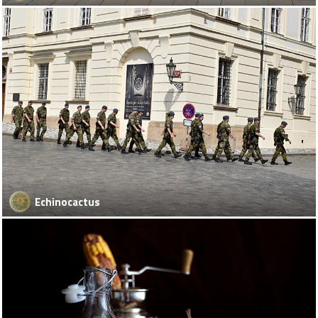
Echinocactus