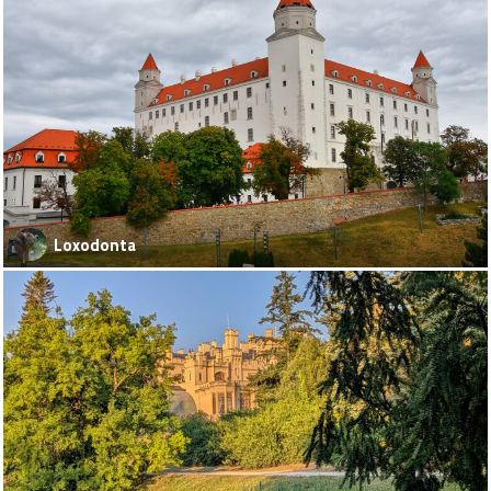
Loxodonta