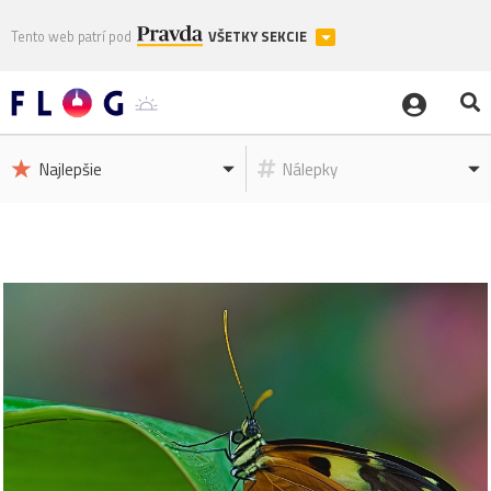
Tento web patrí pod
VŠETKY SEKCIE
Najlepšie
Nálepky