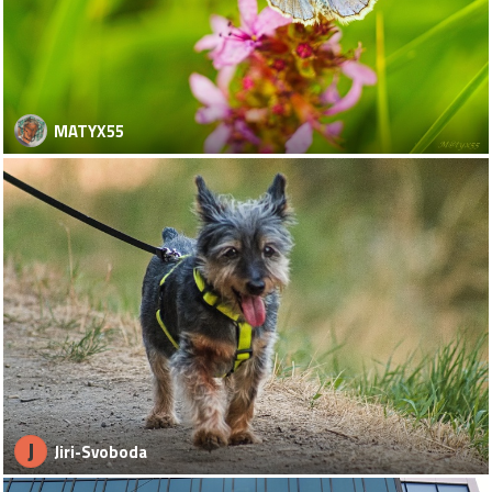
MATYX55
J
Jiri-Svoboda