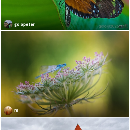
golopeter
DL