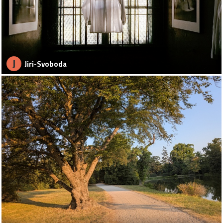
J
Jiri-Svoboda