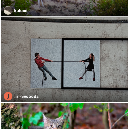
kulumi
J
Jiri-Svoboda