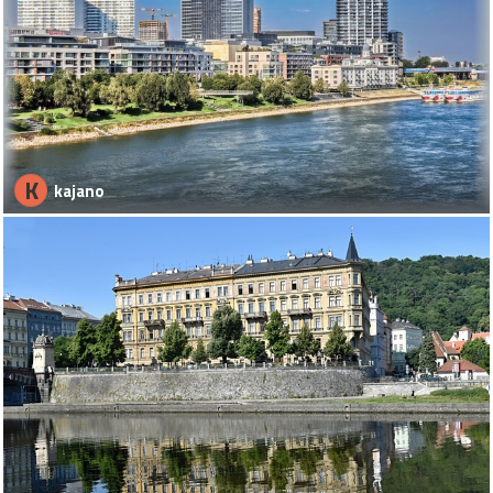
K
kajano