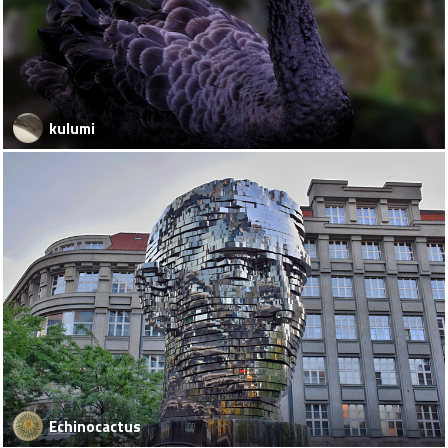
kulumi
Echinocactus