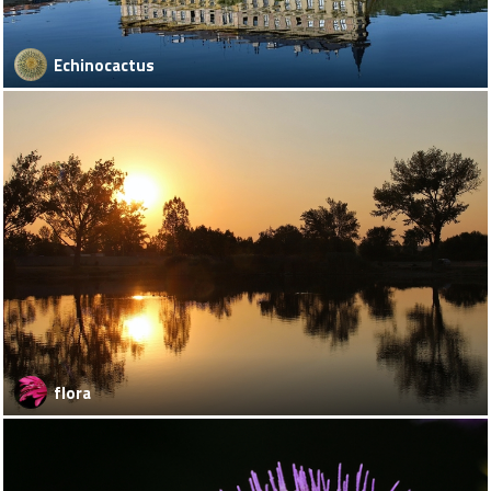
Echinocactus
flora