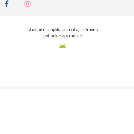
stiahnite si aplikáciu a čítajte Pravdu
pohodlne aj v mobile
aže
Ochrana osobných údajov
tavenie súkromia