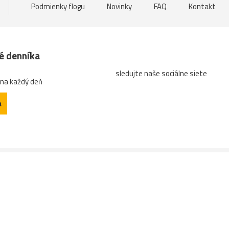
Podmienky flogu
Novinky
FAQ
Kontakt
né denníka
sledujte naše sociálne siete
 na každý deň
a
Tlačený a predaný náklad denníka
Návštevnosť webu
Súť
rage Print Run and Paid Circulation of Daily Pravda
Cookies
Nas