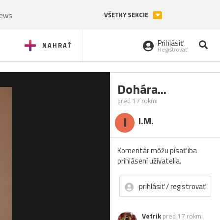
News
VŠETKY SEKCIE
Prihlásiť
NAHRAŤ
Registrovať
Dohára...
pred 17 rokmi
I
I.M.
Komentár môžu písať iba
prihlásení užívatelia.
prihlásiť / registrovať
Vetrik
pred 17 rokmi