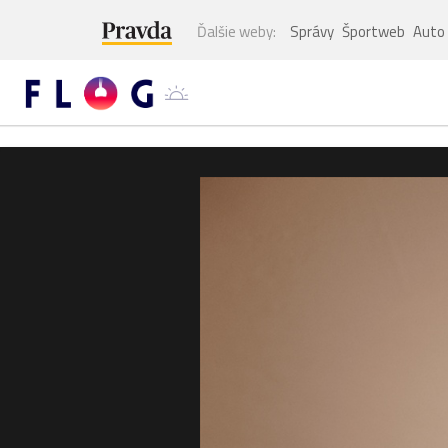
Ďalšie weby:
Správy
Športweb
Auto