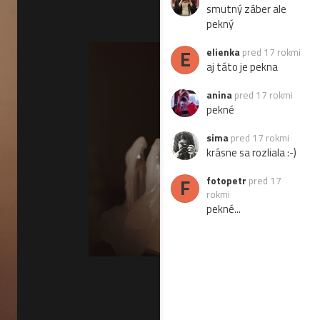
smutný záber ale
pekný
E
elienka
pred 17 rokmi
aj táto je pekna
anina
pred 17 rokmi
pekné
sima
pred 17 rokmi
krásne sa rozliala :-)
F
fotopetr
pred 17
rokmi
pekné...