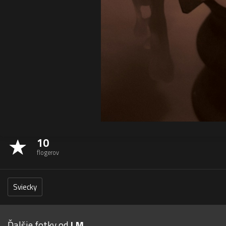
10
flogerov
Sviecky
Ďalšie fotky od
I.M.