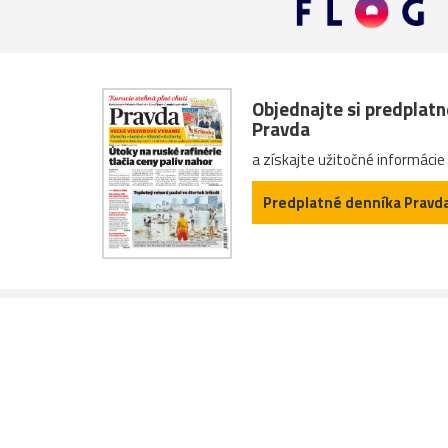
Objednajte si predplat
Pravda
a získajte užitočné informácie
Predplatné denníka Pravd
O nás
Kontakty
Inzercia
About us
Ave