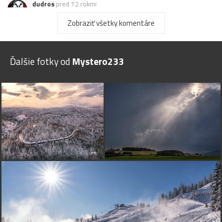
dudros
pred 12 rokmi
troška nedobrá kompozícia /na stred a urezaný spodok
Zobraziť všetky komentáre
ruky , ale napriek tomu to nie je zlé !
Ďalšie fotky od
Mystero233