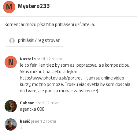
M
Mystero233
Komentár môžu písať iba prihlásení užívatelia.
prihlásiť / registrovať
N
Nastafa
pred 12 rokmi
Je to fain, len tiez by som asi popracoval a s kompoziciou.
Skus mrknut na tieto videjka:
http://www.photovia.sk/portret - tam su online video
kurzy, mozno pomoze. Trosku viac svetla by som dostala
do tvare, ale paci sa mi inak zaostrenie :)
Gabson
pred 12 rokmi
agentka 008
hasič
pred 12 rokmi
+