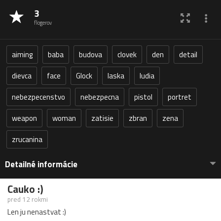
3
flogerov
aiming
baba
budova
clovek
den
detail
dievca
face
Glock
laska
ludia
nebezpecenstvo
nebezpecna
pistol
portret
weapon
woman
zatisie
zbran
zena
zrucanina
Detailné informácie
Cauko :)
pred 12 rokmi
Len ju nenastvat :)