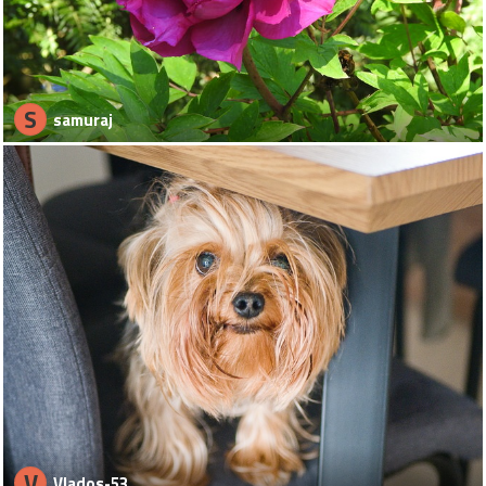
S
samuraj
V
Vlados-53