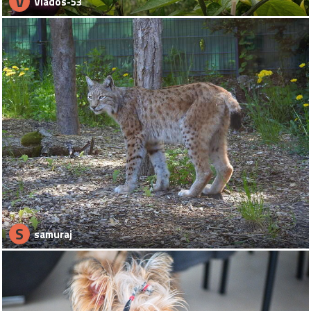
V
Vlados-53
S
samuraj