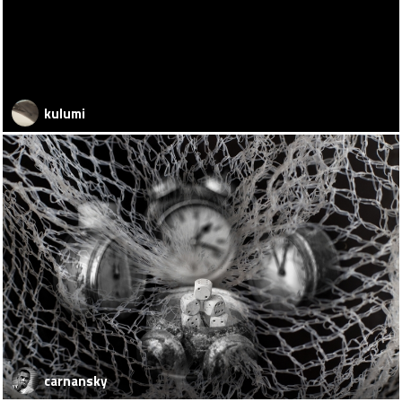
kulumi
carnansky