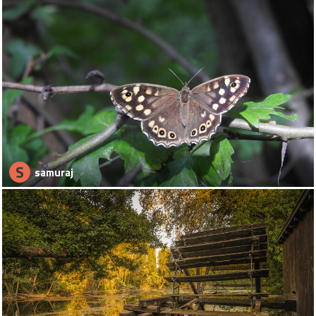
S
samuraj