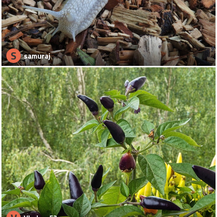
S
samuraj