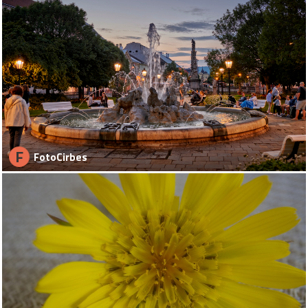
F
FotoCirbes