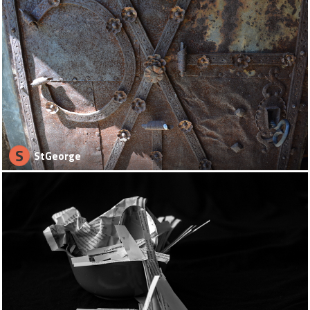
S
StGeorge