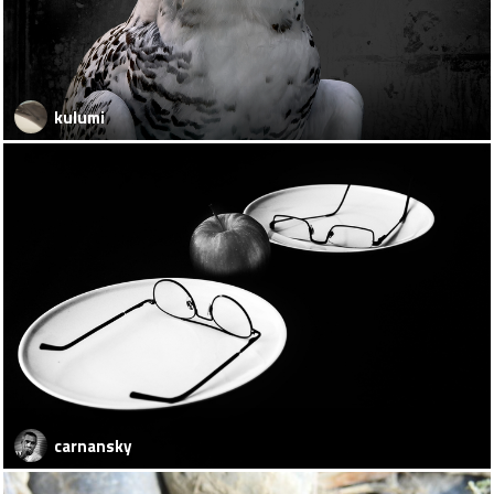
kulumi
carnansky