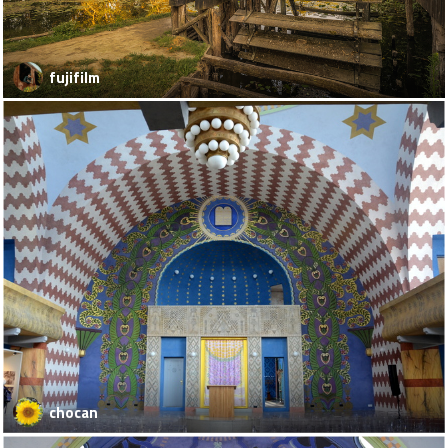
fujifilm
chocan