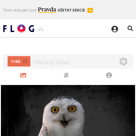
Tento web patrí pod
VŠETKY SEKCIE
1/60