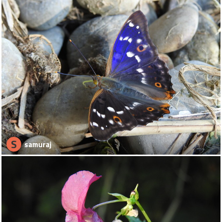
S
samuraj