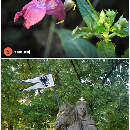
S
samuraj