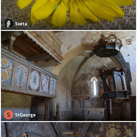
Sveta
S
StGeorge