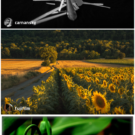
carnansky
fujifilm