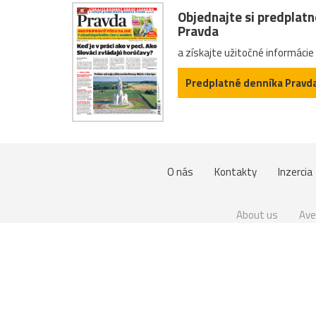
Objednajte si predplat
Pravda
a získajte užitočné informácie
Predplatné denníka Pravd
O nás
Kontakty
Inzercia
About us
Ave