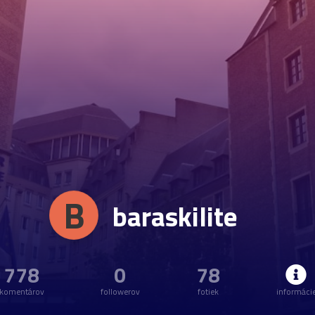
B
baraskilite
778
0
78
komentárov
followerov
fotiek
informáci