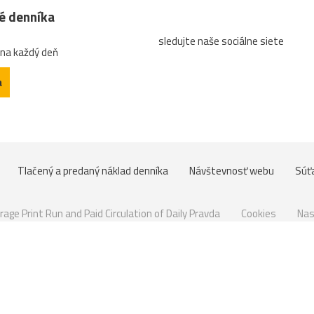
né denníka
sledujte naše sociálne siete
 na každý deň
a
Tlačený a predaný náklad denníka
Návštevnosť webu
Súť
rage Print Run and Paid Circulation of Daily Pravda
Cookies
Nas