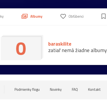
tky
Albumy
Obľúbenci
baraskilite
zatiaľ nemá žiadne albumy
Podmienky flogu
Novinky
FAQ
Kontakt