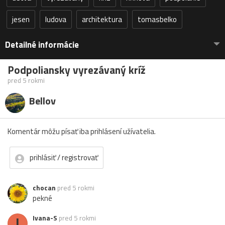
jesen
ludova
architektura
tomasbelko
Detailné informácie
Podpoliansky vyrezávaný kríž
pred 5 rokmi
Bellov
Komentár môžu písať iba prihlásení užívatelia.
prihlásiť / registrovať
chocan
pred 5 rokmi
pekné
I
Ivana-S
pred 5 rokmi