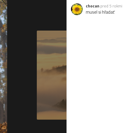
chocan
pred 5 rokmi
musel si hľadať