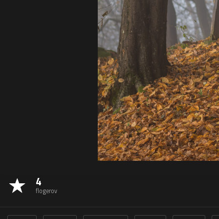
4
flogerov