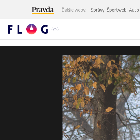
Ďalšie weby:
Správy
Športweb
Auto