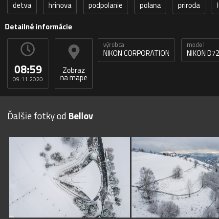
detva
hrinova
podpolanie
polana
priroda
Detailné informácie
výrobca
model
NIKON CORPORATION
NIKON D7
08:59
Zobraz
na mape
09.11.2020
Ďalšie fotky od
Bellov