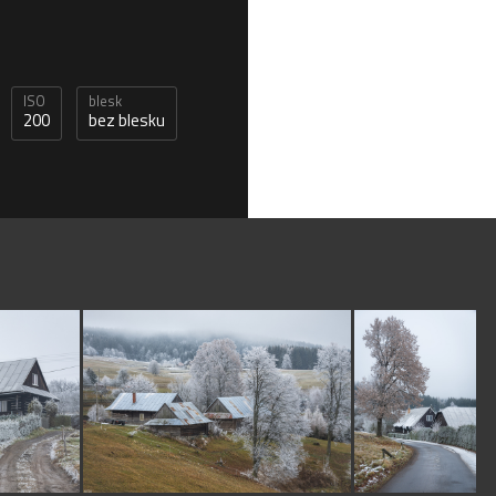
ISO
blesk
200
bez blesku