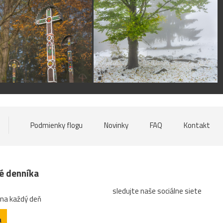
Podmienky flogu
Novinky
FAQ
Kontakt
né denníka
sledujte naše sociálne siete
 na každý deň
a