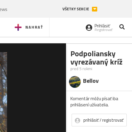
News
VŠETKY SEKCIE
Prihlásiť
NAHRAŤ
Registrovať
Podpoliansky
vyrezávaný kríž
pred 5 rokmi
Bellov
Komentár môžu písať iba
prihlásení užívatelia.
prihlásiť / registrovať