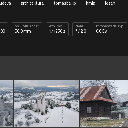
ludova
architektura
tomasbelko
hmla
jesen
oh. vzdialenosť
exp. čas
clona
kompenzacia exp.
200
50,0 mm
1/1250 s
f / 2,8
0,0 EV