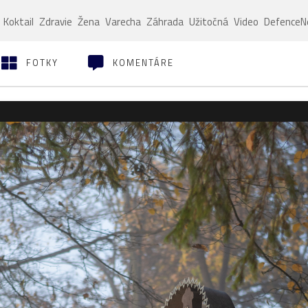
Koktail
Zdravie
Žena
Varecha
Záhrada
Užitočná
Video
Defence
FOTKY
KOMENTÁRE