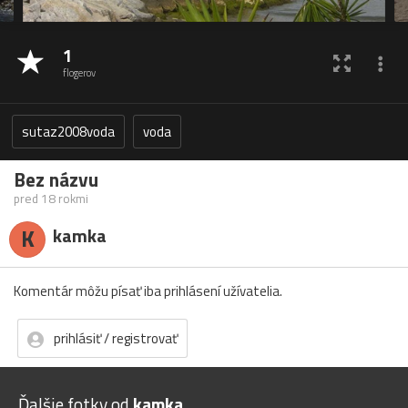
1
flogerov
sutaz2008voda
voda
Bez názvu
pred 18 rokmi
K
kamka
Komentár môžu písať iba prihlásení užívatelia.
prihlásiť / registrovať
Ďalšie fotky od
kamka