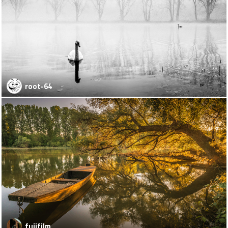
root-64
fujifilm