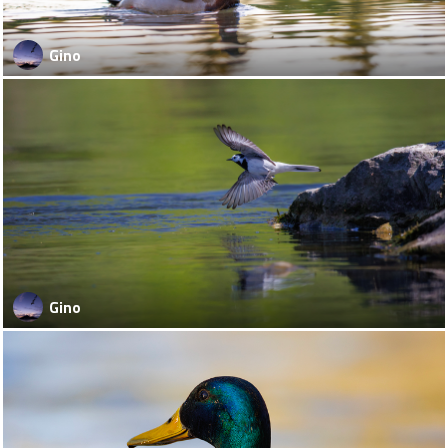
Gino
Gino