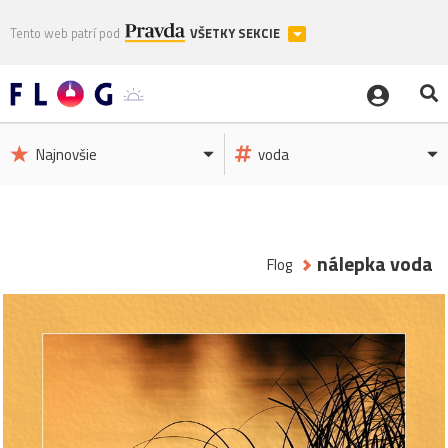
Tento web patrí pod
VŠETKY SEKCIE
Najnovšie
voda
nálepka voda
Flog