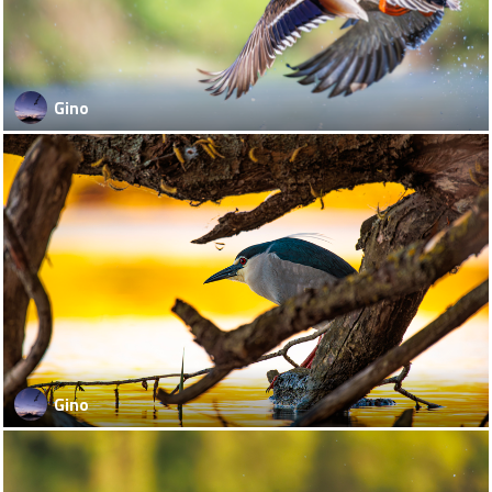
Gino
Gino