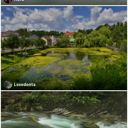
Loxodonta