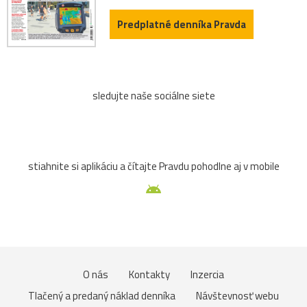
Predplatné denníka Pravda
sledujte naše sociálne siete
stiahnite si aplikáciu a čítajte Pravdu pohodlne aj v mobile
O nás
Kontakty
Inzercia
Tlačený a predaný náklad denníka
Návštevnosť webu