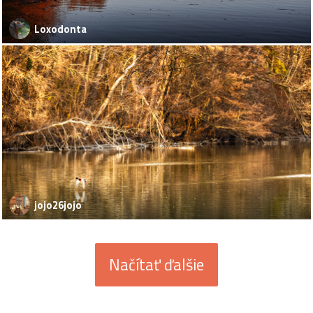
Loxodonta
jojo26jojo
Načítať ďalšie