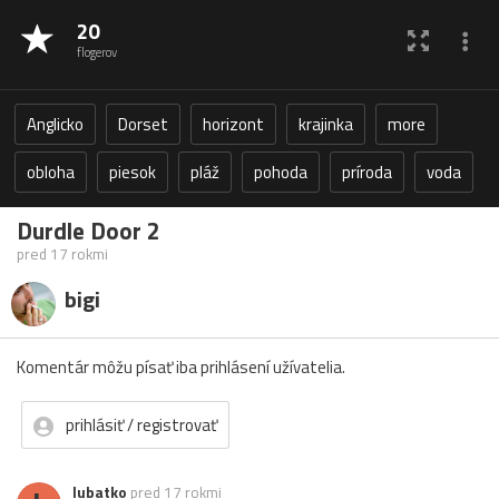
20
flogerov
Anglicko
Dorset
horizont
krajinka
more
obloha
piesok
pláž
pohoda
príroda
voda
Durdle Door 2
pred 17 rokmi
bigi
Komentár môžu písať iba prihlásení užívatelia.
prihlásiť / registrovať
lubatko
pred 17 rokmi