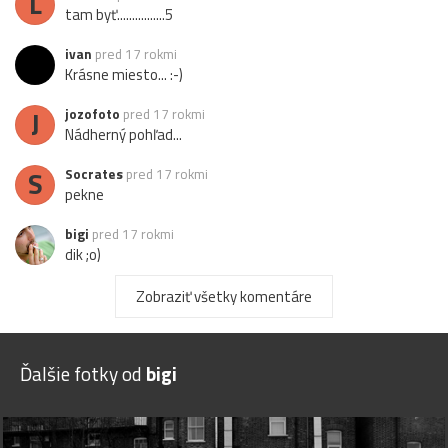
L
tam byť................5
ivan
pred 17 rokmi
Krásne miesto... :-)
J
jozofoto
pred 17 rokmi
Nádherný pohľad...
S
Socrates
pred 17 rokmi
pekne
bigi
pred 17 rokmi
dik ;o)
E
ejanis
pred 17 rokmi
Zobraziť všetky komentáre
krásne :)
Ďalšie fotky od
bigi