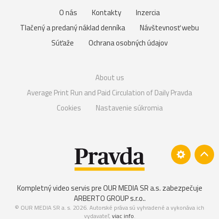
O nás
Kontakty
Inzercia
Tlačený a predaný náklad denníka
Návštevnosť webu
Súťaže
Ochrana osobných údajov
About us
Average Print Run and Paid Circulation of Daily Pravda
Cookies
Nastavenie súkromia
Kompletný video servis pre OUR MEDIA SR a.s. zabezpečuje
ARBERTO GROUP s.r.o.
.
© OUR MEDIA SR a. s. 2026. Autorské práva sú vyhradené a vykonáva ich
vydavateľ,
viac info
.