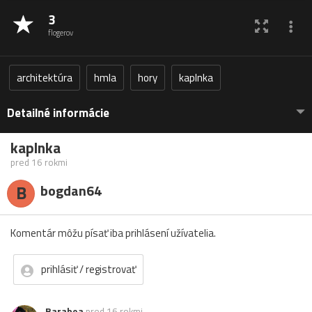
3
flogerov
architektúra
hmla
hory
kaplnka
Detailné informácie
kaplnka
pred 16 rokmi
B
bogdan64
Komentár môžu písať iba prihlásení užívatelia.
prihlásiť / registrovať
Barabea
pred 16 rokmi