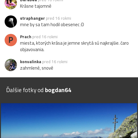
Krásne tajomné
straphanger
pred 16 rokmi
mne by sa tam hodil obesenec :D
P
Prach
pred 16 rokmi
miesta, ktorých krása je jemne skrytá sú najkrajšie. čaro
objavovania.
konvalinka
pred 16 rokmi
zahmlené, snové
Ďalšie fotky od
bogdan64